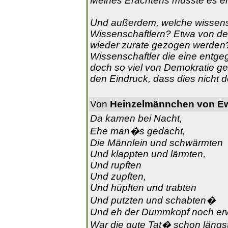
Meines Erachtens müsste es eh
Und außerdem, welche wissens
Wissenschaftlern? Etwa von der
wieder zurate gezogen werden?
Wissenschaftler die eine entg
doch so viel von Demokratie ge
den Eindruck, dass dies nicht der
Von
Heinzelmännchen von E
Da kamen bei Nacht,
Ehe man�s gedacht,
Die Männlein und schwärmten
Und klappten und lärmten,
Und rupften
Und zupften,
Und hüpften und trabten
Und putzten und schabten�
Und eh der Dummkopf noch erwa
War die gute Tat� schon längst 