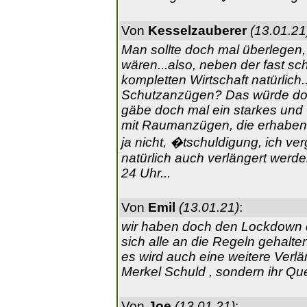
Von
Kesselzauberer
(13.01.21
Man sollte doch mal überlegen
wären...also, neben der fast s
kompletten Wirtschaft natürlich
Schutzanzügen? Das würde doch
gäbe doch mal ein starkes und
mit Raumanzügen, die erhaben d
ja nicht, �tschuldigung, ich ve
natürlich auch verlängert werd
24 Uhr...
Von
Emil
(13.01.21)
:
wir haben doch den Lockdown
sich alle an die Regeln gehalte
es wird auch eine weitere Verl
Merkel Schuld , sondern ihr Qu
Von
Joe
(13.01.21)
: