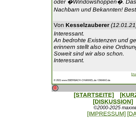
oder �Windowshoppen�. Das wir
Nachbarn und Bekannten! Best
Von
Kesselzauberer
(12.01.21
Interessant.
An bedrohte Existenzen und g
erinnern stellt also eine Ordnun
Soweit sind wir also schon.
Interessant.
[zu
© 2021 www.EBERBACH-CHANNEL.de / OMANO.de
[STARTSEITE]
[KUR
[DISKUSSION]
©2000-2025 maxxweb
[IMPRESSUM]
[D