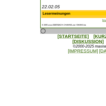
22.02.05
Lesermeinungen
[zu
© 2005 www.EBERBACH-CHANNEL.de / OMANO.de
[STARTSEITE]
[KUR
[DISKUSSION]
©2000-2025 maxxweb
[IMPRESSUM]
[D