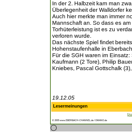
In der 2. Halbzeit kam man zwa
Überlegenheit der Walldorfer k
Auch hier merkte man immer no
Mannschaft an. So dass es am E
Torhüterleistung ist es zu verd
verloren wurde.
Das nächste Spiel findet bereit
Hohenstaufenhalle in Eberbach
Für die SGH waren im Einsatz:
Kaufmann (2 Tore), Philip Bauer 
Kniebes, Pascal Gottschalk (3),
19.12.05
Lesermeinungen
[zu
© 2005 www.EBERBACH-CHANNEL.de / OMANO.de