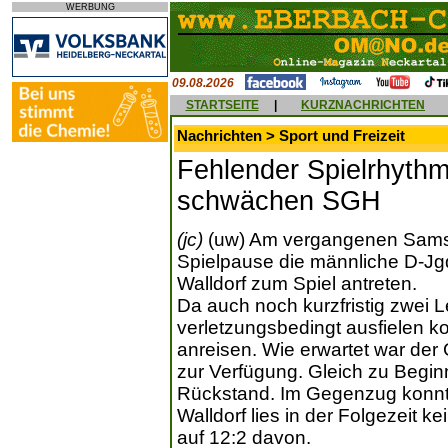
WERBUNG
09.08.2026
STARTSEITE
|
KURZNACHRICHTEN
Nachrichten > Sport und Freizeit
Fehlender Spielrhyth
schwächen SGH
(jc)
(uw) Am vergangenen Sams
Spielpause die männliche D-J
Walldorf zum Spiel antreten.
Da auch noch kurzfristig zwei 
verletzungsbedingt ausfielen k
anreisen. Wie erwartet war der 
zur Verfügung. Gleich zu Beginn
Rückstand. Im Gegenzug konnte
Walldorf lies in der Folgezeit k
auf 12:2 davon.