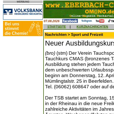
WERBUNG
07.08.2026
STARTSEITE
|
KURZNACHRICHTEN
Nachrichten > Sport und Freizeit
Neuer Ausbildungskurs
(bro)
(stm) Der Verein Tauchspor
Tauchkurs CMAS (bronzenes Ta
Ausbildung stehen jedem Tauch
dem unbeschwerten Urlaubsspa
beginn am Donnerstag, 12. Apri
Mümlingtalstr. 25 in Beerfelden
Tel. (06062) 608647 oder auf 
Der TSB startet am Sonntag, 15.
in der Rheinau in die neue Freil
zahlreiche Aktivitäten im Jahr