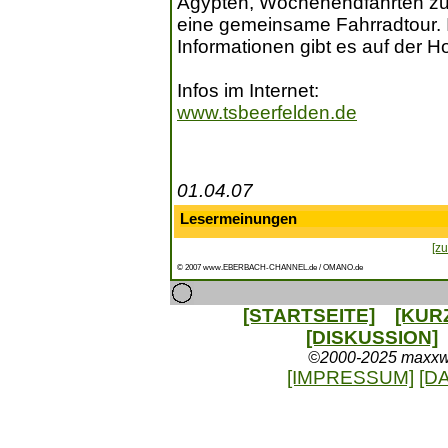
Ägypten, Wochenendfahrten z
eine gemeinsame Fahrradtour. 
Informationen gibt es auf der 
Infos im Internet:
www.tsbeerfelden.de
01.04.07
Lesermeinungen
[zu
© 2007 www.EBERBACH-CHANNEL.de / OMANO.de
[STARTSEITE]
[KUR
[DISKUSSION]
©2000-2025 maxxweb
[IMPRESSUM]
[D