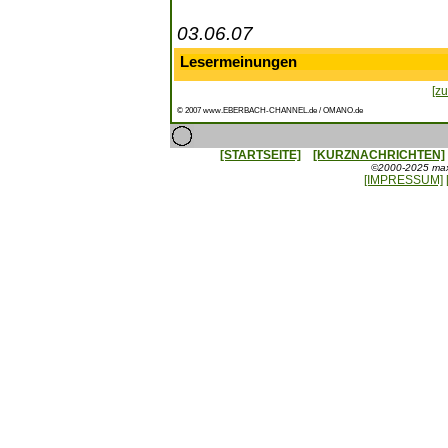
03.06.07
Lesermeinungen
[zu
© 2007 www.EBERBACH-CHANNEL.de / OMANO.de
[STARTSEITE]
[KURZNACHRICHTEN]
©2000-2025 maxx
[IMPRESSUM]