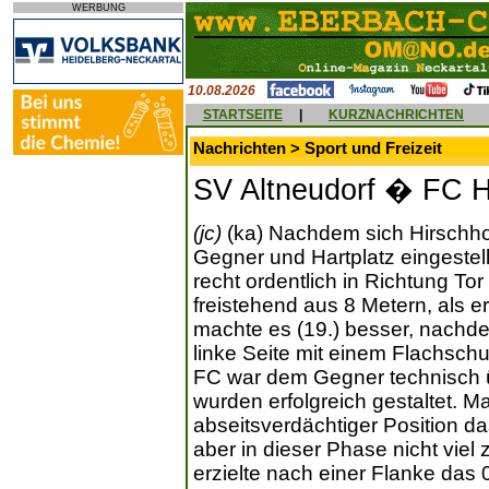
WERBUNG
10.08.2026
STARTSEITE
|
KURZNACHRICHTEN
Nachrichten > Sport und Freizeit
SV Altneudorf � FC Hi
(jc)
(ka) Nachdem sich Hirschho
Gegner und Hartplatz eingestellt
recht ordentlich in Richtung Tor
freistehend aus 8 Metern, als er 
machte es (19.) besser, nachd
linke Seite mit einem Flachsch
FC war dem Gegner technisch 
wurden erfolgreich gestaltet. M
abseitsverdächtiger Position da
aber in dieser Phase nicht viel
erzielte nach einer Flanke das 0