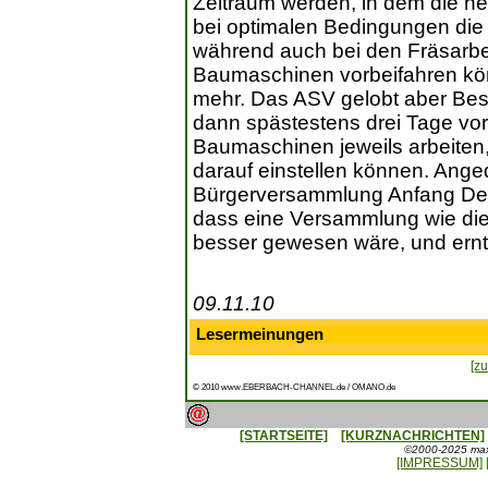
Zeitraum werden, in dem die ne
bei optimalen Bedingungen di
während auch bei den Fräsarbei
Baumaschinen vorbeifahren kön
mehr. Das ASV gelobt aber Besse
dann spästestens drei Tage vor
Baumaschinen jeweils arbeiten, 
darauf einstellen können. Ange
Bürgerversammlung Anfang Deze
dass eine Versammlung wie die
besser gewesen wäre, und ernt
09.11.10
Lesermeinungen
[zu
© 2010 www.EBERBACH-CHANNEL.de / OMANO.de
[STARTSEITE]
[KURZNACHRICHTEN]
©2000-2025 maxx
[IMPRESSUM]