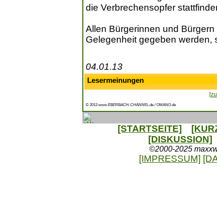
die Verbrechensopfer stattfinde
Allen Bürgerinnen und Bürgern 
Gelegenheit gegeben werden, s
04.01.13
Lesermeinungen
[zu
© 2013 www.EBERBACH-CHANNEL.de / OMANO.de
[STARTSEITE]
[KUR
[DISKUSSION]
©2000-2025 maxxweb
[IMPRESSUM]
[D