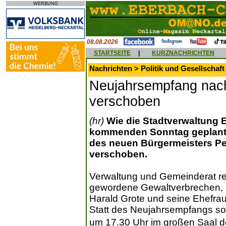
WERBUNG
08.08.2026
STARTSEITE
|
KURZNACHRICHTEN
Nachrichten > Politik und Gesellschaft
Neujahrsempfang nac
verschoben
(hr)
Wie die Stadtverwaltung E
kommenden Sonntag geplante
des neuen Bürgermeisters Pet
verschoben.
Verwaltung und Gemeinderat re
gewordene Gewaltverbrechen, b
Harald Grote und seine Ehefra
Statt des Neujahrsempfangs s
um 17.30 Uhr im großen Saal d