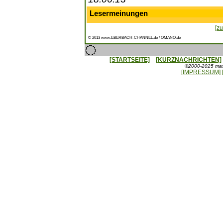
Lesermeinungen
[zu
© 2013 www.EBERBACH-CHANNEL.de / OMANO.de
[STARTSEITE]
[KURZNACHRICHTEN]
©2000-2025 maxx
[IMPRESSUM]