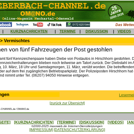
Das Wetter
|
KURZNACHRICHTEN
|
TERMINE
|
DISKUSSION
|
VIDEOS
 > Vermischtes
en von fünf Fahrzeugen der Post gestohlen
amt fünf Kennzeichenpaare haben Diebe von Postautos in Hirschhorn gestohlen. 
nnzeichenhalterungen blieben noch teilweise am Tatort zurück. Der Diebstahl im A
g, 10. März, 18 Uhr und Samstagmorgen, 11. März, verübt worden. Die betreffenden
der auf dem frei zugänglichen Betriebsparkplatz. Der Polizeiposten Hirschhorn hat
d nimmt unter Tel. (06207) 94050 Hinweise entgegen.
ngen
Lesermei
[zurück zur Übersicht]
-CHANNEL.de / OMANO.de
SEITE]
[KURZNACHRICHTEN]
[TERMINE]
[DISKUSSION]
[VIDEOS]
[AN
©2000-2025 maxxweb.de Internet-Dienstleistungen
[IMPRESSUM]
[DATENSCHUTZERKLÄRUNG]