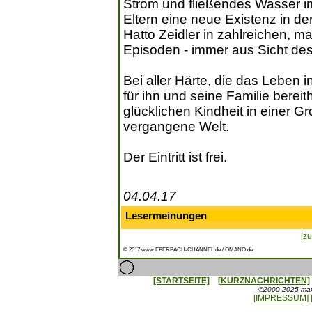
Strom und fließendes Wasser im
Eltern eine neue Existenz in d
Hatto Zeidler in zahlreichen, 
Episoden - immer aus Sicht d
Bei aller Härte, die das Leben 
für ihn und seine Familie bereith
glücklichen Kindheit in einer G
vergangene Welt.
Der Eintritt ist frei.
04.04.17
Lesermeinungen
[zu
© 2017 www.EBERBACH-CHANNEL.de / OMANO.de
[STARTSEITE]
[KURZNACHRICHTEN]
©2000-2025 maxx
[IMPRESSUM]