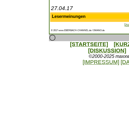
27.04.17
Lesermeinungen
[zu
© 2017 www.EBERBACH-CHANNEL.de / OMANO.de
[STARTSEITE]
[KUR
[DISKUSSION]
©2000-2025 maxxweb
[IMPRESSUM]
[D