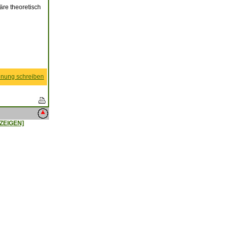
äre theoretisch
nung schreiben
ZEIGEN]