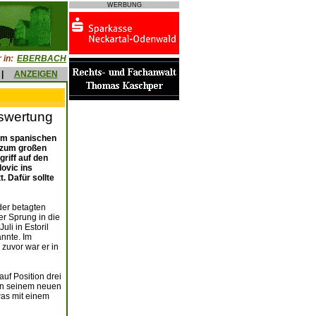
WERBUNG
 in:
EBERBACH
|
ANZEIGEN
tswertung
im spanischen
t zum großen
griff auf den
lovic ins
. Dafür sollte
der betagten
r Sprung in die
li in Estoril
annte. Im
zuvor war er in
auf Position drei
von seinem neuen
was mit einem