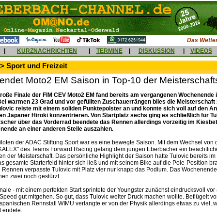
Das Wetter
|
KURZNACHRICHTEN
|
TERMINE
|
DISKUSSION
|
VIDEOS
> Sport und Freizeit
eendet Moto2 EM Saison in Top-10 der Meisterschaf
roße Finale der FIM CEV Moto2 EM fand bereits am vergangenen Wochenende 
 Bei warmen 23 Grad und vor gefüllten Zuschauerrängen blies die Meisterschaf
ulovic reiste mit einem soliden Punktepolster an und konnte sich voll auf den An
en Japaner Hiroki konzentrieren. Von Startplatz sechs ging es schließlich für Tu
scher über das Vorderrad beendete das Rennen allerdings vorzeitig im Kiesbett
nende an einer anderen Stelle auszahlen.
iloten der ADAC Stiftung Sport war es eine bewegte Saison. Mit dem Wechsel von 
"KALEX" des Teams Forward Racing gelang dem jungen Eberbacher ein beachtliche
n der Meisterschaft. Das persönliche Highlight der Saison hatte Tulovic bereits im Ju
das gesamte Starterfeld hinter sich ließ und mit seinem Bike auf die Pole-Position br
 Rennen verpasste Tulovic mit Platz vier nur knapp das Podium. Das Wochenende 
nen zwei noch gestürzt.
ale - mit einem perfekten Start sprintete der Youngster zunächst eindrucksvoll vor 
Speed gut mitgehen. So gut, dass Tulovic weiter Druck machen wollte. Beflügelt 
 spanischen Rennstall WIMU verlangte er von der Physik allerdings etwas zu viel, 
t endete.