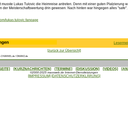
 musste Lukas Tulovic die Heimreise antreten. Denn mit einer guten Platzierung w
in der Meisterschaftswertung drin gewesen. Nach hinten war hingegen alles "safe".
m/lukas.tulovic.fanpage
ngen
Lesermei
[zurück zur Übersicht]
-CHANNEL.de / OMANO.de
SEITE]
[KURZNACHRICHTEN]
[TERMINE]
[DISKUSSION]
[VIDEOS]
[AN
©2000-2025 maxxweb.de Internet-Dienstleistungen
[IMPRESSUM]
[DATENSCHUTZERKLÄRUNG]