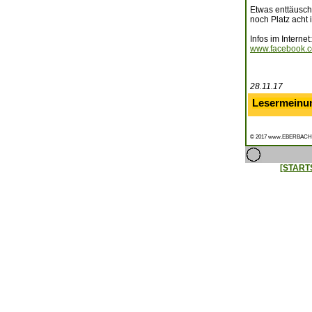
Etwas enttäuscht
noch Platz acht 
Infos im Internet:
www.facebook.co
28.11.17
Lesermeinu
© 2017 www.EBERBACH
[START