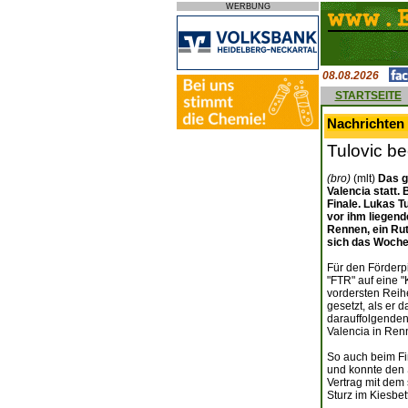
WERBUNG
08.08.2026
STARTSEITE
Nachrichten 
Tulovic b
(bro)
(mlt)
Das g
Valencia statt.
Finale. Lukas T
vor ihm liegend
Rennen, ein Rut
sich das Woche
Für den Förderp
"FTR" auf eine 
vordersten Reihe
gesetzt, als er 
darauffolgenden
Valencia in Ren
So auch beim Fin
und konnte den 
Vertrag mit dem
Sturz im Kiesbet