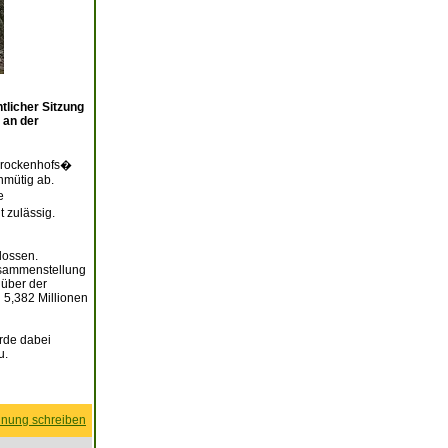
licher Sitzung
 an der
�Brockenhofs�
nmütig ab.
e
t zulässig.
lossen.
Zusammenstellung
über der
 5,382 Millionen
rde dabei
u.
nung schreiben