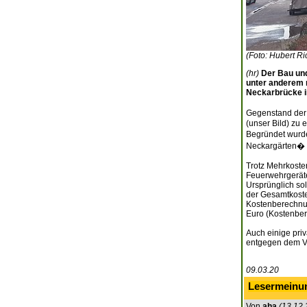
(Foto: Hubert Ri
(hr)
Der Bau und
unter anderem 
Neckarbrücke i
Gegenstand der 
(unser Bild) zu
Begründet wurd
Neckargärten� li
Trotz Mehrkoste
Feuerwehrgeräte
Ursprünglich so
der Gesamtkoste
Kostenberechnun
Euro (Kostenber
Auch einige pri
entgegen dem Vo
09.03.20
Lesermeinu
Von
aha
(13.12.