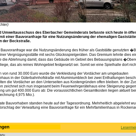
chter)
 Umweltausschuss des Eberbacher Gemeinderats befasste sich heute in öffent
mit einer Bauvoranfrage für eine Nutzungsänderung der ehemaligen Gaststätte
n der Beckstraße.
Bauvoranfrage war die Nutzungsänderung des früher als Gaststätte genutzten 
 einer Vergnügungsstätte mit sechs Glücksspielgeräten. Das Gremium lehnte dies ei
e die Ablehnung damit, dass das Gebäude im Gebiet des Bebauungsplans �Ober
ege, das als reines Wohngebiet festgesetzt sei. Somit sei eine Spielhalle dort nich
n von rund 30.000 Euro wurde die Verkleidung der Vordächer am umgebauten
haus in der Güterbahnhofstraße mit Aluminiumblech bei zwei Enthaltungen besch
llten die Vordächer an den Unterseiten aus Kostengründen offen bleiben. In der 
n zeichnet sich nun insgesamt beim Feuerwehrgerätehaus eine Steigerung gegen
g um gut 400.000 Euro ab: Die voraussichtlichen Gesamtkosten liegen aktuell bei
echnung 4,975 Mio.).
vate Bauvorhaben standen heute auf der Tagesordnung. Mehrheitlich abgelehnt wu
rschlag der Verwaltung eine Bauvoranfrage für ein Mehrfamilienhaus in Rockena
ngen
Lesermei
20)
: