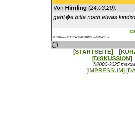
Von
Hirnling
(24.03.20)
:
geht�s bitte noch etwas kindi
[zu
© 2020 www.EBERBACH-CHANNEL.de / OMANO.de
[STARTSEITE]
[KUR
[DISKUSSION]
©2000-2025 maxxweb
[IMPRESSUM]
[D