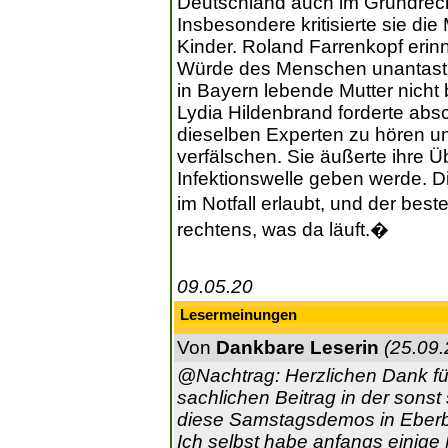
Deutschland auch im Grundrecht
Insbesondere kritisierte sie die
Kinder. Roland Farrenkopf erin
Würde des Menschen unantastba
in Bayern lebende Mutter nicht
Lydia Hildenbrand forderte absch
dieselben Experten zu hören und
verfälschen. Sie äußerte ihre 
Infektionswelle geben werde. 
im Notfall erlaubt, und der best
rechtens, was da läuft.�
09.05.20
Lesermeinungen
Von
Dankbare Leserin
(25.09.
@Nachtrag: Herzlichen Dank fü
sachlichen Beitrag in der sons
diese Samstagsdemos in Eber
Ich selbst habe anfangs einig