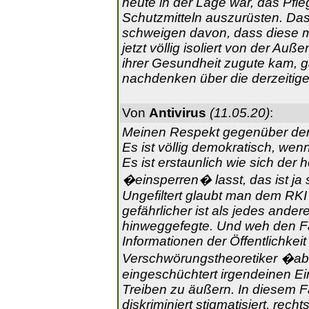
heute in der Lage war, das Pf
Schutzmitteln auszurüsten. Das
schweigen davon, dass diese m
jetzt völlig isoliert von der Auß
ihrer Gesundheit zugute kam, g
nachdenken über die derzeitige 
Von
Antivirus
(11.05.20)
:
Meinen Respekt gegenüber den
Es ist völlig demokratisch, wen
Es ist erstaunlich wie sich der 
�einsperren� lasst, das ist ja 
Ungefiltert glaubt man dem RK
gefährlicher ist als jedes ande
hinweggefegte. Und weh den F
Informationen der Öffentlichkei
Verschwörungstheoretiker �ab
eingeschüchtert irgendeinen E
Treiben zu äußern. In diesem Fa
diskriminiert stigmatisiert, rech