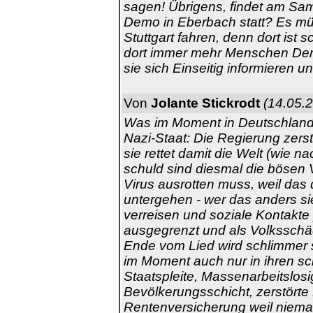
sagen! Übrigens, findet am Sa
Demo in Eberbach statt? Es müs
Stuttgart fahren, denn dort ist 
dort immer mehr Menschen Demo
sie sich Einseitig informieren u
Von
Jolante Stickrodt
(14.05.2
Was im Moment in Deutschland
Nazi-Staat: Die Regierung zerst
sie rettet damit die Welt (wie 
schuld sind diesmal die bösen 
Virus ausrotten muss, weil das
untergehen - wer das anders si
verreisen und soziale Kontakte pf
ausgegrenzt und als Volksschä
Ende vom Lied wird schlimmer s
im Moment auch nur in ihren sc
Staatspleite, Massenarbeitslosi
Bevölkerungsschicht, zerstörte F
Rentenversicherung weil nieman