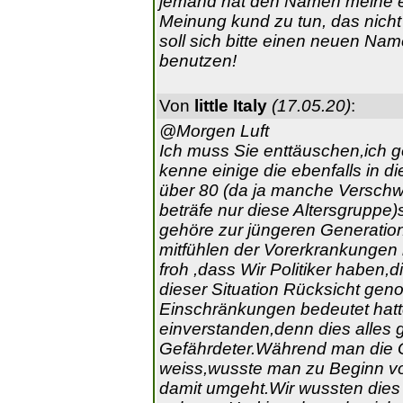
jemand hat den Namen meine e
Meinung kund zu tun, das nicht m
soll sich bitte einen neuen Nam
benutzen!
Von
little Italy
(17.05.20)
:
@Morgen Luft
Ich muss Sie enttäuschen,ich 
kenne einige die ebenfalls in di
über 80 (da ja manche Verschw
beträfe nur diese Altersgruppe)s
gehöre zur jüngeren Generatio
mitfühlen der Vorerkrankungen h
froh ,dass Wir Politiker haben,
dieser Situation Rücksicht g
Einschränkungen bedeutet hatte
einverstanden,denn dies alles
Gefährdeter.Während man die 
weiss,wusste man zu Beginn v
damit umgeht.Wir wussten dies a