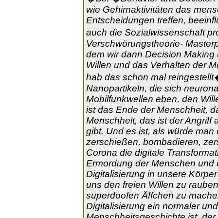
wie Gehirnaktivitäten das mensc
Entscheidungen treffen, beein
auch die Sozialwissenschaft prof
Verschwörungstheorie- Masterp
dem wir dann Decision Making u
Willen und das Verhalten der M
hab das schon mal reingestellt
Nanopartikeln, die sich neuro
Mobilfunkwellen eben, den Will
ist das Ende der Menschheit, d
Menschheit, das ist der Angriff
gibt. Und es ist, als würde ma
zerschießen, bombadieren, zerst
Corona die digitale Transformati
Ermordung der Menschen und de
Digitalisierung in unsere Körp
uns den freien Willen zu raube
superdoofen Äffchen zu machen.
Digitalisierung ein normaler und
Menschheitsgeschichte ist, der h