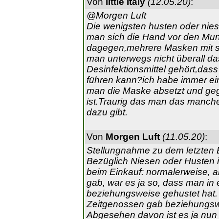
Von
little Italy
(12.05.20)
:
@Morgen Luft
Die wenigsten husten oder nies
man sich die Hand vor den Mu
dagegen,mehrere Masken mit 
man unterwegs nicht überall d
Desinfektionsmittel gehört,dass
führen kann?ich habe immer ein
man die Maske absetzt und geg
ist.Traurig das man das manch
dazu gibt.
Von
Morgen Luft
(11.05.20)
:
Stellungnahme zu dem letzten B
Bezüglich Niesen oder Husten i
beim Einkauf: normalerweise, 
gab, war es ja so, dass man in
beziehungsweise gehustet hat. 
Zeitgenossen gab beziehungswei
Abgesehen davon ist es ja nun 