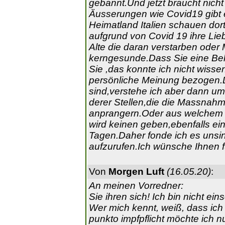
gebannt.Und jetzt braucht nic
Äusserungen wie Covid19 gibt e
Heimatland Italien schauen dort
aufgrund von Covid 19 ihre Lie
Alte die daran verstarben ode
kerngesunde.Dass Sie eine Beh
Sie ,das konnte ich nicht wiss
persönliche Meinung bezogen.D
sind,verstehe ich aber dann ums
derer Stellen,die die Massna
anprangern.Oder aus welchem
wird keinen geben,ebenfalls ei
Tagen.Daher fonde ich es uns
aufzurufen.Ich wünsche Ihnen f
Von
Morgen Luft
(16.05.20)
:
An meinen Vorredner:
Sie ihren sich! Ich bin nicht eins
Wer mich kennt, weiß, dass ich 
punkto impfpflicht möchte ich 