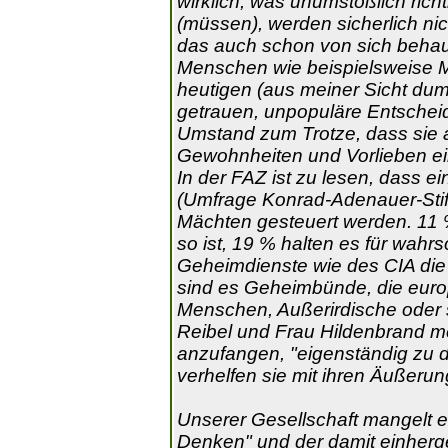
wirklich, was unumstößlich richt
(müssen), werden sicherlich nic
das auch schon von sich behaup
Menschen wie beispielsweise M
heutigen (aus meiner Sicht dum
getrauen, unpopuläre Entscheid
Umstand zum Trotze, dass sie a
Gewohnheiten und Vorlieben e
In der FAZ ist zu lesen, dass ei
(Umfrage Konrad-Adenauer-Stif
Mächten gesteuert werden. 11 %
so ist, 19 % halten es für wahrsc
Geheimdienste wie des CIA die D
sind es Geheimbünde, die euro
Menschen, Außerirdische oder s
Reibel und Frau Hildenbrand me
anzufangen, "eigenständig zu
verhelfen sie mit ihren Äußeru
Unserer Gesellschaft mangelt e
Denken" und der damit einherge