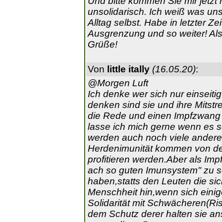
Und bitte kommen Sie mir jetzt 
unsolidarisch. Ich weiß was uns
Alltag selbst. Habe in letzter Z
Ausgrenzung und so weiter! Also
Grüße!
Von
little itally
(16.05.20)
:
@Morgen Luft
Ich denke wer sich nur einseitig
denken sind sie und ihre Mitstr
die Rede und einen Impfzwang w
lasse ich mich gerne wenn es s
werden auch noch viele andere f
Herdenimunität kommen von der
profitieren werden.Aber als Im
ach so guten Imunsystem" zu sc
haben,statts den Leuten die s
Menschheit hin,wenn sich einig
Solidarität mit Schwächeren(Ri
dem Schutz derer halten sie an