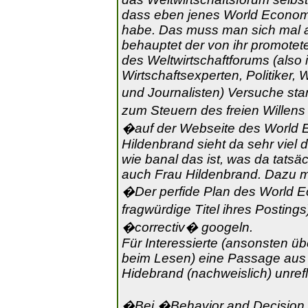
dass eben jenes World Econom
habe. Das muss man sich mal a
behauptet der von ihr promotete
des Weltwirtschaftforums (also 
Wirtschaftsexperten, Politiker, 
und Journalisten) Versuche st
zum Steuern des freien Willen
�auf der Webseite des World 
Hildenbrand sieht da sehr viel
wie banal das ist, was da tatsä
auch Frau Hildenbrand. Dazu m
�Der perfide Plan des World E
fragwürdige Titel ihres Postin
�correctiv� googeln.
Für Interessierte (ansonsten ü
beim Lesen) eine Passage aus 
Hidebrand (nachweislich) unrefle
�Bei �Behavior and Decision 