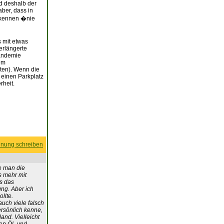
d deshalb der
ber, dass in
 kennen �nie
 mit etwas
erlängerte
Pandemie
em
ten). Wenn die
 einen Parkplatz
rheit.
nung schreiben
ge man die
s mehr mit
as das
ng. Aber ich
llte.
auch viele falsch
ersönlich kenne,
and. Vielleicht