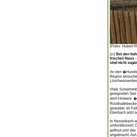
(Fotos: Hubert Ri
(cr)
Bei den hoh
frischen Nass -
sind nicht zugän
An den �Hundsta
Region besuchen
Löschwasserbeck
Viele Schwimmb
geeigneten See 
dem Hinweis: �B
Rückhaltebecken
geduldet. Im Fal
Eberbach jetzt s
In Hesselbach 
umfunktioniert.
gefreut und das
angebracht. Auf