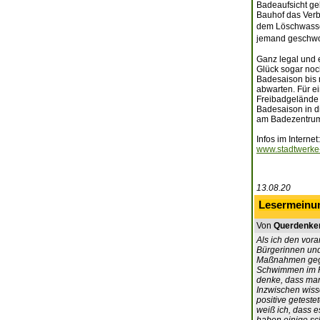
Badeaufsicht ge
Bauhof das Verb
dem Löschwasse
jemand geschw
Ganz legal und 
Glück sogar noc
Badesaison bis 
abwarten. Für e
Freibadgelände
Badesaison in d
am Badezentrum 
Infos im Internet:
www.stadtwerke
13.08.20
Lesermeinu
Von
Querdenker
Als ich den vora
Bürgerinnen und
Maßnahmen gegen
Schwimmen im Fr
denke, dass man
Inzwischen wisse
positive geteste
weiß ich, dass e