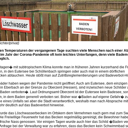
chter/privat)
en Temperaturen der vergangenen Tage suchten viele Menschen nach einer A
 im Jahr der Corona-Pandemie oft kein leichtes Unterfangen, denn viele Badem
glich.
gen� mit subtropischem Klima konnte man in früheren Jahren kurzerhand die Fr
, in den Eutersee bei Schöllenbach springen oder auch mal in einem dörflichen
en abtauchen. Heute stößt man auf Zutrittsreglementierungen und Badeverbot-H
äder haben wegen der Pandemie nicht geöffnet. Auch am Eutersee, dem einzige
in Eberbach an der Grenze zu Oberzent (Hessen), sind inzwischen neue Schilder 
aden verboten�. Laut Ordnungsamt Oberzent ist der Eutersee kein Badesee, so
, in dem Baden generell verboten sei. Bisher war �Baden auf eigene Gefahr� z
le eines Unfalls sei aber die Stadt verantwortlich, weshalb man nach Absprache mit
ehr deutlich auf das Badeverbot hinweise.
wurde das Löschwasserbecken im Ortskern dem Vernehmen nach gern mal zum S
 Die Freiwillige Feuerwehr hat das Becken regelmäßig gereinigt, die Bewohner hab
 frische Nass genossen. Vor einigen Tagen wurde auch hier das Schild �Baden v
 Anfrage bei der Verwaltung war zu erfahren, dass das Becken kein Schwimmbad sei