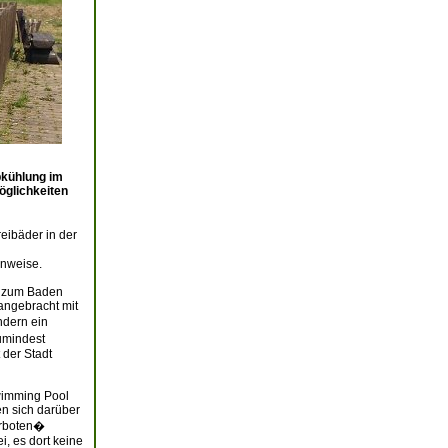
bkühlung im
öglichkeiten
eibäder in der
inweise.
n zum Baden
angebracht mit
ndern ein
umindest
 der Stadt
wimming Pool
en sich darüber
erboten�
, es dort keine