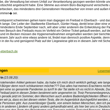
be, die Verwaltung bei einem Unfall zur Verantwortung gezogen werden könnte un
otsschild angebracht habe. Eine Stimme aus einem Büro-Background versicherte a
rbecken, das mindestens drei Generationen Hesselbacher von innen und außen
ommen� sei.
entspannt schwimmen gehen kann man dagegen im Freibad in Eberbach - und das
h lange. Der Leiter der Stadtwerke Eberbach, Günter Haag, denkt leise über eine v
mindestens Ende September nach, will aber unter anderem die Entwicklung der 
inen Besuch des Freibads muss im Vorfeld ein Online-Ticket gekauft werden, auf d
 und im Becken müssen die Hygienemaßnahmen eingehalten werden (wir berichte
iesem Jahr auch eine etwas andere ist, findet man dennoch positive Aspekte, denn
in der Au und genügend Platz auf der Liegewiese gibt es in diesem Jahr mit Siche
-eberbach.de
ngen
Lesermei
in
(15.08.20)
:
nstehenden Artikel gelesen habe, da habe ich mich doch wirklich gefragt, wie lan
 Bürger denn noch schikanieren möchte??? Das alles hat meines Erachtens nicht
 eine so genannte Pandemie zu tun!!! In der Tat stelle ich es nicht in Abrede, D
eibad jetzt in diesen Zeiten bestimmt sehr angenehm ist. Trotz Personenbegrenzu
 gerade jetzt im Sommer, den Menschen auch andere Bademöglichkeiten öffnen so
n wir ja, dass es bei diesen vielen Tests, die im Augenblick durchgeführt werden, 
te Personen gibt. Aus zuverlässiger Quelle, von einem lieben Menschen, den ich p
s in anderen Ländern oft ganz anders gehandhabt wird, als hier bei uns in Deutschl