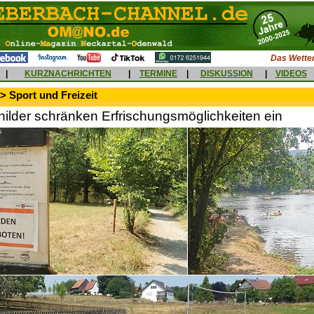
Das Wetter
|
KURZNACHRICHTEN
|
TERMINE
|
DISKUSSION
|
VIDEOS
> Sport und Freizeit
hilder schränken Erfrischungsmöglichkeiten ein