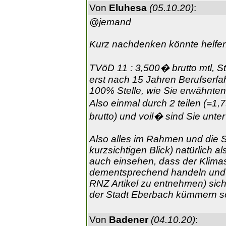
Von
Eluhesa
(05.10.20)
:
@jemand
Kurz nachdenken könnte helfen
TVöD 11 : 3,500� brutto mtl, Stu
erst nach 15 Jahren Berufserfah
100% Stelle, wie Sie erwähnten
Also einmal durch 2 teilen (=
brutto) und voil� sind Sie unt
Also alles im Rahmen und die S
kurzsichtigen Blick) natürlich 
auch einsehen, dass der Klimasc
dementsprechend handeln und 
RNZ Artikel zu entnehmen) sic
der Stadt Eberbach kümmern so
Von
Badener
(04.10.20)
: