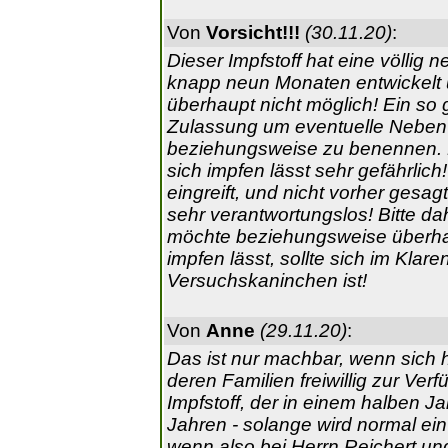
Von
Vorsicht!!!
(30.11.20)
:
Dieser Impfstoff hat eine völlig 
knapp neun Monaten entwickelt u
überhaupt nicht möglich! Ein so 
Zulassung um eventuelle Neben
beziehungsweise zu benennen. Die
sich impfen lässt sehr gefährlich!
eingreift, und nicht vorher gesag
sehr verantwortungslos! Bitte d
möchte beziehungsweise überhau
impfen lässt, sollte sich im Klar
Versuchskaninchen ist!
Von
Anne
(29.11.20)
:
Das ist nur machbar, wenn sich 
deren Familien freiwillig zur Ver
Impfstoff, der in einem halben
Jahren - solange wird normal ein
wenn also bei Herrn Reichert u