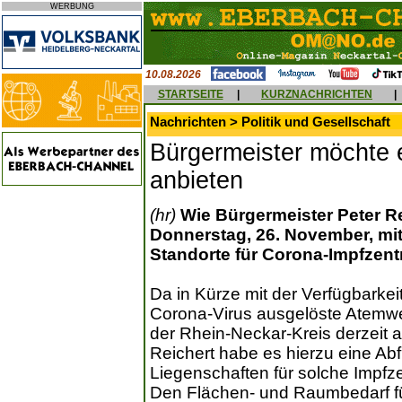
WERBUNG
10.08.2026
STARTSEITE
|
KURZNACHRICHTEN
|
Nachrichten > Politik und Gesellschaft
Bürgermeister möchte 
anbieten
(hr)
Wie Bürgermeister Peter R
Donnerstag, 26. November, mitt
Standorte für Corona-Impfzent
Da in Kürze mit der Verfügbarkei
Corona-Virus ausgelöste Atemwe
der Rhein-Neckar-Kreis derzeit a
Reichert habe es hierzu eine A
Liegenschaften für solche Impfz
Den Flächen- und Raumbedarf f