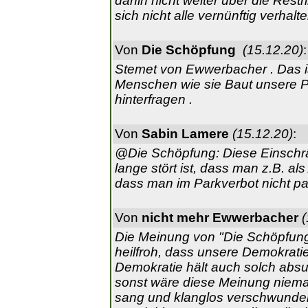
dahin nicht weiter über die Rest
sich nicht alle vernünftig verhalte
Von
Die Schöpfung
(15.12.20)
:
Stemet von Ewwerbacher . Das ist
Menschen wie sie Baut unsere Po
hinterfragen .
Von
Sabin Lamere
(15.12.20)
:
@Die Schöpfung: Diese Einschr
lange stört ist, dass man z.B. a
dass man im Parkverbot nicht park
Von
nicht mehr Ewwerbacher
(
Die Meinung von "Die Schöpfung" 
heilfroh, dass unsere Demokratie 
Demokratie hält auch solch abs
sonst wäre diese Meinung niemals
sang und klanglos verschwunden