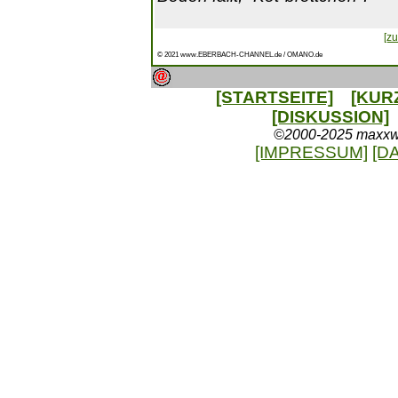
[zu
© 2021 www.EBERBACH-CHANNEL.de / OMANO.de
[STARTSEITE]
[KUR
[DISKUSSION]
©2000-2025 maxxweb
[IMPRESSUM]
[D