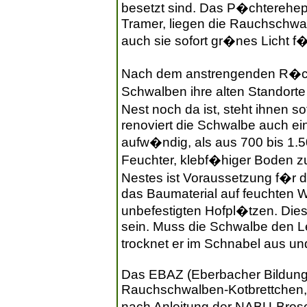
besetzt sind. Das P�chterehe
Tramer, liegen die Rauchschw
auch sie sofort gr�nes Licht f�
Nach dem anstrengenden R�ckf
Schwalben ihre alten Standor
Nest noch da ist, steht ihnen s
renoviert die Schwalbe auch ein
aufw�ndig, als aus 700 bis 1
Feuchter, klebf�higer Boden 
Nestes ist Voraussetzung f�r 
das Baumaterial auf feuchten W
unbefestigten Hofpl�tzen. Diese
sein. Muss die Schwalbe den Le
trocknet er im Schnabel aus un
Das EBAZ (Eberbacher Bildungs
Rauchschwalben-Kotbrettchen,
nach Anleitung der NABU-Bros