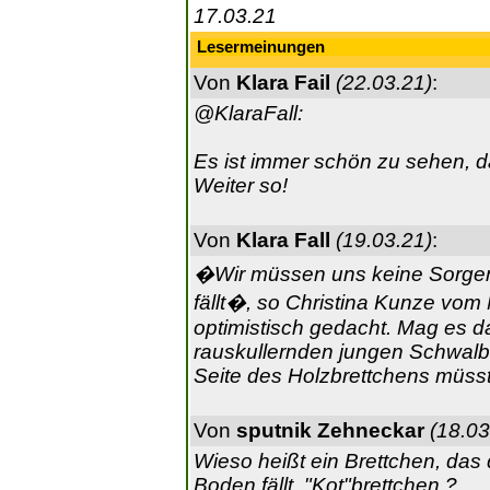
17.03.21
Lesermeinungen
Von
Klara Fail
(22.03.21)
:
@KlaraFall:
Es ist immer schön zu sehen, da
Weiter so!
Von
Klara Fall
(19.03.21)
:
�Wir müssen uns keine Sorgen
fällt�, so Christina Kunze vom 
optimistisch gedacht. Mag es d
rauskullernden jungen Schwalb
Seite des Holzbrettchens müss
Von
sputnik Zehneckar
(18.03
Wieso heißt ein Brettchen, das
Boden fällt, "Kot"brettchen ?