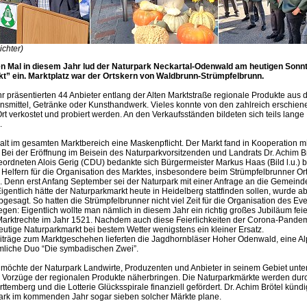
ichter)
n Mal in diesem Jahr lud der Naturpark Neckartal-Odenwald am heutigen Sonn
t” ein. Marktplatz war der Ortskern von Waldbrunn-Strümpfelbrunn.
r präsentierten 44 Anbieter entlang der Alten Marktstraße regionale Produkte aus
nsmittel, Getränke oder Kunsthandwerk. Vieles konnte von den zahlreich erschie
Ort verkostet und probiert werden. An den Verkaufsständen bildeten sich teils lange
.
t im gesamten Marktbereich eine Maskenpflicht. Der Markt fand in Kooperation m
. Bei der Eröffnung im Beisein des Naturparkvorsitzenden und Landrats Dr. Achim B
rdneten Alois Gerig (CDU) bedankte sich Bürgermeister Markus Haas (Bild l.u.) b
 Helfern für die Organisation des Marktes, insbesondere beim Strümpfelbrunner Or
. Denn erst Anfang September sei der Naturpark mit einer Anfrage an die Gemein
igentlich hätte der Naturparkmarkt heute in Heidelberg stattfinden sollen, wurde 
esagt. So hatten die Strümpfelbrunner nicht viel Zeit für die Organisation des E
gen: Eigentlich wollte man nämlich in diesem Jahr ein richtig großes Jubiläum fei
Marktrechte im Jahr 1521. Nachdem auch diese Feierlichkeiten der Corona-Pande
heutige Naturparkmarkt bei bestem Wetter wenigstens ein kleiner Ersatz.
iträge zum Marktgeschehen lieferten die Jagdhornbläser Hoher Odenwald, eine A
mliche Duo “Die symbadischen Zwei”.
 möchte der Naturpark Landwirte, Produzenten und Anbieter in seinem Gebiet unte
 Vorzüge der regionalen Produkte näherbringen. Die Naturparkmärkte werden durc
emberg und die Lotterie Glücksspirale finanziell gefördert. Dr. Achim Brötel kündi
ark im kommenden Jahr sogar sieben solcher Märkte plane.