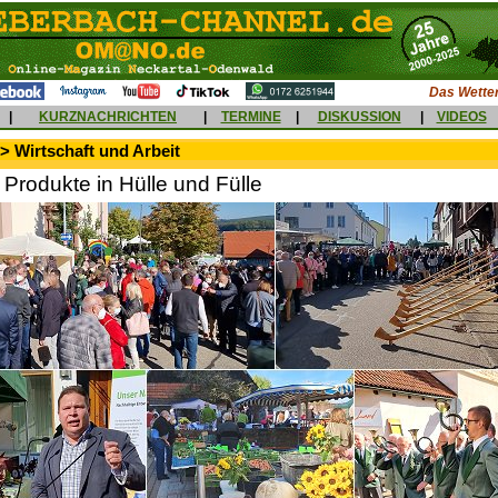
Das Wetter
|
KURZNACHRICHTEN
|
TERMINE
|
DISKUSSION
|
VIDEOS
> Wirtschaft und Arbeit
Produkte in Hülle und Fülle