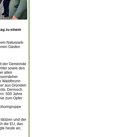
tag zu einem
 dem Naturpark-
nenen Gästen
it der Gemeinde
rötel sowie des
ei allen
tsvorsteher
de Waldbrunn
aber aus Gründen
vents. Dennoch
ern: 500 Jahre
mie zum Opfer
lphorngruppe
rstützen und der
h die EU, das
gte heute an,