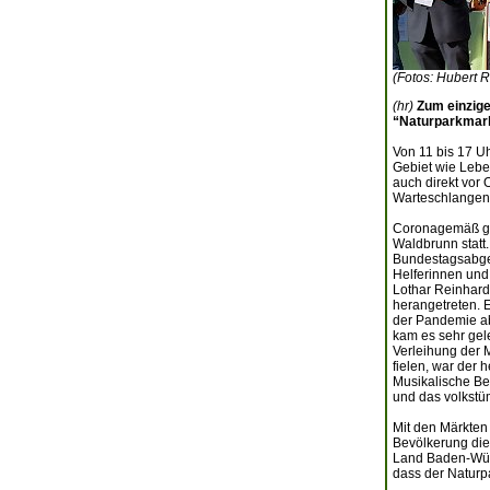
(Fotos: Hubert R
(hr)
Zum einzige
“Naturparkmark
Von 11 bis 17 Uh
Gebiet wie Lebe
auch direkt vor 
Warteschlangen
Coronagemäß gal
Waldbrunn statt
Bundestagsabgeo
Helferinnen und
Lothar Reinhard
herangetreten. E
der Pandemie abg
kam es sehr gele
Verleihung der 
fielen, war der 
Musikalische Be
und das volkstü
Mit den Märkten
Bevölkerung die
Land Baden-Württ
dass der Naturp