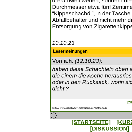
die Umwelt werfen, sondern die
Durchmesser etwa fünf Zentime
“Kippeschachdl”, in der Tasche 
Abfallbehälter und nicht mehr di
Entsorgung von Zigarettenkipp
10.10.23
Lesermeinungen
Von
a.h.
(12.10.23)
:
haben diese Schachteln oben a
die einem die Asche herausrie
oder in den Rucksack, worin sic
dicht ?
[zu
© 2023 www.EBERBACH-CHANNEL.de / OMANO.de
[STARTSEITE]
[KUR
[DISKUSSION]