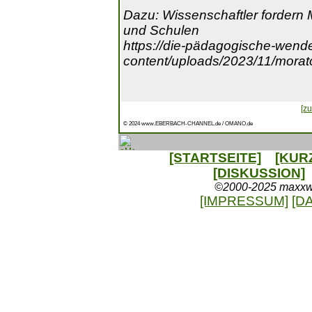
Dazu: Wissenschaftler fordern M
und Schulen
https://die-pädagogische-wend
content/uploads/2023/11/mora
[zu
© 2024 www.EBERBACH-CHANNEL.de / OMANO.de
[STARTSEITE]
[KUR
[DISKUSSION]
©2000-2025 maxxweb
[IMPRESSUM]
[D