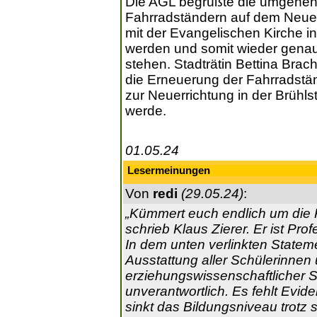
Die AGL begrüßte die umgehend
Fahrradständern auf dem Neuen
mit der Evangelischen Kirche in
werden und somit wieder genau
stehen. Stadträtin Bettina Br
die Erneuerung der Fahrradstä
zur Neuerrichtung in der Brühls
werde.
01.05.24
Lesermeinungen
Von
redi
(29.05.24)
:
„Kümmert euch endlich um die K
schrieb Klaus Zierer. Er ist Pr
In dem unten verlinkten Statem
Ausstattung aller Schülerinnen 
erziehungswissenschaftlicher Si
unverantwortlich. Es fehlt Eviden
sinkt das Bildungsniveau trotz