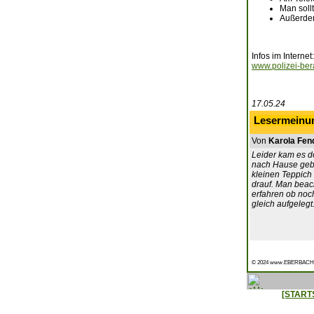
Man soll
Außerdem
Infos im Internet:
www.polizei-ber
17.05.24
Lesermeinu
Von
Karola Fen
Leider kam es d
nach Hause gebra
kleinen Teppich 
drauf. Man beac
erfahren ob noc
gleich aufgelegt
© 2024 www.EBERBACH
[START