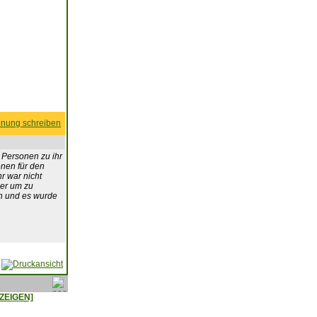
nung schreiben
 Personen zu ihr
onen für den
r war nicht
her um zu
en und es wurde
ZEIGEN]