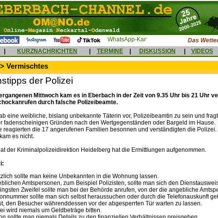
Das Wetter
|
KURZNACHRICHTEN
|
TERMINE
|
DISKUSSION
|
VIDEOS
 > Vermischtes
stipps der Polizei
rgangenen Mittwoch kam es in Eberbach in der Zeit von 9.35 Uhr bis 21 Uhr v
hockanrufen durch falsche Polizeibeamte.
gab eine weibliche, bislang unbekannte Täterin vor, Polizeibeamtin zu sein und frag
er fadenscheinigen Gründen nach den Wertgegenständen oder Bargeld im Hause.
e reagierten die 17 angerufenen Familien besonnen und verständigten die Polizei.
kam es nicht.
t der Kriminalpolizeidirektion Heidelberg hat die Ermittlungen aufgenommen.
i:
zlich sollte man keine Unbekannten in die Wohnung lassen.
blichen Amtspersonen, zum Beispiel Polizisten, sollte man sich den Dienstausweis
ingsten Zweifel sollte man bei der Behörde anrufen, von der die angebliche Amts
fonnummer sollte man sich selbst heraussuchen oder durch die Telefonauskunft ge
ist, den Besucher währenddessen vor der abgesperrten Tür warten zu lassen.
zei wird niemals um Geldbeträge bitten.
on sollte man niemals Details zu den finanziellen Verhältnissen preisgeben.