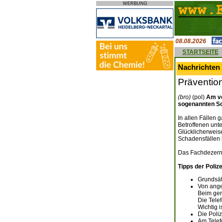
WERBUNG
08.08.2026
STARTSEITE
Nachrichten
Prävention
(bro)
(pol)
Am ve
sogenannten Sc
In allen Fällen 
Betroffenen unt
Glücklicherweis
Schadensfällen 
Das Fachdezerna
Tipps der Polize
Grundsät
Von ange
Beim ger
Die Tele
Wichtig 
Die Poli
Am Telef