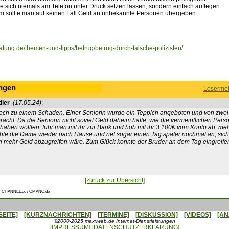
te sich niemals am Telefon unter Druck setzen lassen, sondern einfach auflegen.
 sollte man auf keinen Fall Geld an unbekannte Personen übergeben.
atung.de/themen-und-tipps/betrug/betrug-durch-falsche-polizisten/
ngen
Lesermei
dler
(17.05.24)
:
och zu einem Schaden. Einer Seniorin wurde ein Teppich angeboten und von zwei
cht. Da die Seniorin nicht soviel Geld daheim hatte, wie die vermeintlichen Pers
haben wollten, fuhr man mit ihr zur Bank und hob mit ihr 3.100€ vom Konto ab, meh
hte die Dame wieder nach Hause und rief sogar einen Tag später nochmal an, sic
h mehr Geld abzugreifen wäre. Zum Glück konnte der Bruder an dem Tag eingreif
.
[zurück zur Übersicht]
-CHANNEL.de / OMANO.de
SEITE]
[KURZNACHRICHTEN]
[TERMINE]
[DISKUSSION]
[VIDEOS]
[AN
©2000-2025 maxxweb.de Internet-Dienstleistungen
[IMPRESSUM]
[DATENSCHUTZERKLÄRUNG]