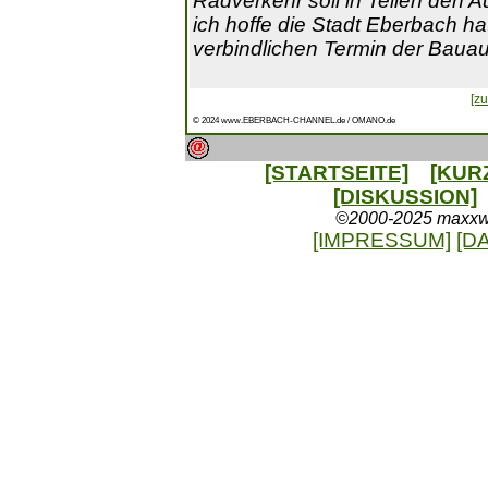
Radverkehr soll in Teilen den A
ich hoffe die Stadt Eberbach ha
verbindlichen Termin der Bauau
[zu
© 2024 www.EBERBACH-CHANNEL.de / OMANO.de
[STARTSEITE]
[KUR
[DISKUSSION]
©2000-2025 maxxweb
[IMPRESSUM]
[D