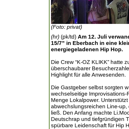
(Foto: privat)
(hr)
(pk/td)
Am 12. Juli verwan
15/7” in Eberbach in eine kle
energiegeladenen Hip Hop.
Die Crew “K-OZ KLIKK” hatte zu
überschaubarer Besucherzahle
Highlight für alle Anwesenden.
Die Gastgeber selbst sorgten wi
wechselseitige Improvisations
Menge Lokalpower. Unterstützt
abwechslungsreichen Line-up, 
ließ. Den Anfang machte Li.Moon
Deutschrap und tiefgründigen Te
spürbare Leidenschaft für Hip Ho