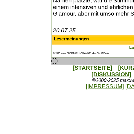
Nähten platzte, war die Stimmu
einem intensiven und ehrlichen
Glamour, aber mit umso mehr S
20.07.25
Lesermeinungen
[zu
© 2025 www.EBERBACH-CHANNEL.de / OMANO.de
[STARTSEITE]
[KUR
[DISKUSSION]
©2000-2025 maxxweb
[IMPRESSUM]
[D