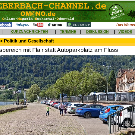
Das Wetter
|
KURZNACHRICHTEN
|
TERMINE
|
DISKUSSION
|
VIDEOS
> Politik und Gesellschaft
sbereich mit Flair statt Autoparkplatz am Fluss