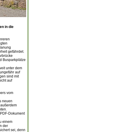
en in die
hreren
egten
planung
heit gefährdet.
arbrücke
nd Busparkplätze
weit unter dem
 ungefähr auf
gen sind mit
icht auf
uers vom
ls neuen
, außerdem
ten.
 PDF-Dokument
zu einem
n der
ichert sei, denn