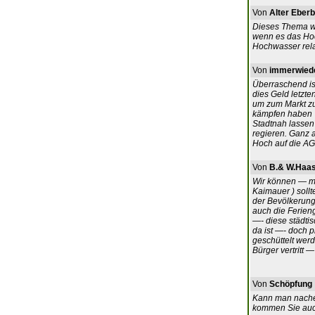
Von
Alter Eber
Dieses Thema wu
wenn es das Hoc
Hochwasser relat
Von
immerwiede
Überraschend ist
dies Geld letzte
um zum Markt zu
kämpfen haben ?
Stadtnah lassen
regieren. Ganz 
Hoch auf die AG
Von
B.& W.Haa
Wir können — mi
Kaimauer ) sollt
der Bevölkerung 
auch die Ferieng
—- diese städtis
da ist —- doch p
geschüttelt wer
Bürger vertritt —
Von
Schöpfung
Kann man nachen
kommen Sie auc