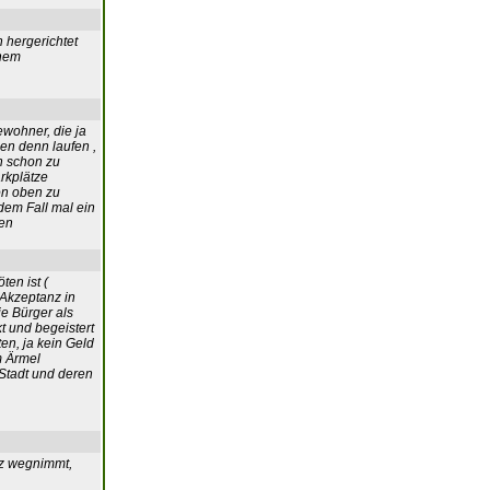
 hergerichtet
inem
ewohner, die ja
hen denn laufen ,
h schon zu
rkplätze
on oben zu
em Fall mal ein
ten
en ist (
 Akzeptanz in
ie Bürger als
t und begeistert
en, ja kein Geld
em Ärmel
Stadt und deren
tz wegnimmt,