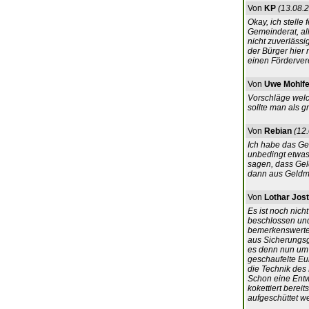
Von
KP
(13.08.2
Okay, ich stelle
Gemeinderat, al
nicht zuverlässi
der Bürger hier 
einen Fördervere
Von
Uwe Mohlfe
Vorschläge wel
sollte man als 
Von
Rebian
(12
Ich habe das Gef
unbedingt etwas 
sagen, dass Geld
dann aus Geld
Von
Lothar Jost
Es ist noch nich
beschlossen und
bemerkenswerte
aus Sicherungsg
es denn nun um d
geschaufelte Eur
die Technik des 
Schon eine Entw
kokettiert berei
aufgeschüttet we