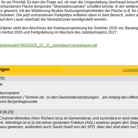
 für sie Priorität. Es kam die Frage auf, ob man die Umgestaltung überhaupt brauch
 vorhandenen Fläche temporäre “Strandatmosphäre” schaffen könnte. In der weiter
 gewarnt, mit der Möblierung flexible Nutzungsmöglichkeiten der Fläche (z.B. für 
chränken. Die jetzt vorhandenen Parkplätze entfallen dann in dem Bereich, sollen 
 auf dem Lauer oberhalb der Neckarbrücke bereitgestellt werden.
Zeitplan sieht den Abschluss der Kaimauersanierung bis Sommer 2026 vor, Baubeg
 Herbst 2026 und Fertigstellung im Mai/Juni des Jubiläumsjahrs 2027.
ownload/47805/2025_07_31_vorentwurf-neckarlauer.pdf
ngen
Lesermei
25)
:
de
tionssystem
Informationen / Termine etc. zu den Gemeinderatssitzungen... am Anfang des öffentl
 eine Bürgerfragerunde.
4.08.25)
:
Channel-Betreiber (Herr Richter) ist ja im Gemeinderat, und zumindest er wird m
wird. Allerdings ist er ja mit seiner gesamten Fraktion (AGL) sowieso gegen den Sto
us gewesen, außerdem auch Sarah Haaß von der SPD. Aber das sind eben nur 5 