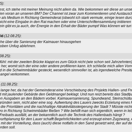
5)
:
 fest, ich stehe mit meiner Meinung nicht allein da. Wie bekommen wir diese an uns
len voran an unseren BM? Der Channel ist zwar zum Kommentieren und Austausc
g als Medium in Richtung Gemeinderat (obwohl ich stark vermute, einige lesen dur
nicht eine Eingabe in den Rat machen oder eine Unterschriftensammlung initiieren 
in gibt es ja auch, der Energie in den Erhalt der Bäder pumpt! Was können wir tun
ld
(12.08.25)
:
che über die Sanierung der Kaimauer hinausgehen
groben Unfug ablehnen.
.08.25)
:
ühl: mit der zweiten Brücke klappt es zum Glück nicht (wie schon seit Jahrzehnten)
her, womit sich der eine oder andere profilieren kann. Ich schließe mich allen Vor
 in die Schwimmbäder gesteckt, wesentlich sinnvoller ist, als irgendwelche Presiti
mangel verkommen.
(11.08.25)
:
t lange her, da hat der Gemeinderat eine Verschiebung des Projekts Hallen- und F
 mit jaulender Gebärde den Geldmangel beklagt. Und nun reizt bereits das Stadtj
n Ausgaben an den Bädern vorbei. Kaimauersanierung, Spundwand, Steinschütt
ründen sein, nicht aber eine sog. Aufwertung des Lauers zwecks Erzielung eines Fl
ie Prioritäten und die nachhaltige Attraktivitätssteigerung der Stadt ? Müsste nicht 
o in Richtung Schwimmbäder fließen ? Wie behilft man sich eigentlich, wenn in le
Freibads ausfällt, an der bekanntlich auch die Technik des Hallenbads hängt ?
urfsplanung für den Lauer schafft Begehrlichkeiten und erzeugt einen Zugzwang,
ts mit der Vorstellung, dass (auch) diese notfalls in den Sand gesetzt wird, der auf 
rden soll.