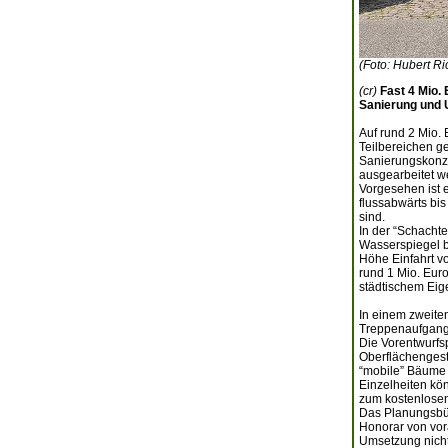
(Foto: Hubert Ri
(cr)
Fast 4 Mio.
Sanierung und 
Auf rund 2 Mio.
Teilbereichen g
Sanierungskonze
ausgearbeitet we
Vorgesehen ist 
flussabwärts bi
sind.
In der “Schachte
Wasserspiegel bl
Höhe Einfahrt vo
rund 1 Mio. Euro
städtischem Eig
In einem zweite
Treppenaufgang 
Die Vorentwurfs
Oberflächengest
“mobile” Bäume 
Einzelheiten kö
zum kostenlose
Das Planungsbür
Honorar von vora
Umsetzung nicht 