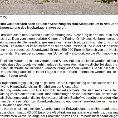
chter)
 Euro will Eberbach nach aktueller Schätzung bis zum Stadtjubiläum in zwei Jahr
Umgestaltung des Neckarlauers investieren.
 Euro wird allein der Aufwand für die Sanierung bzw. Sicherung der Kaimauer in me
eschätzt. Dem vom Ingenieurbüro Klinger und Partner GmbH aus Heilbronn vorgel
pt stimmte der Gemeinderat gestern einvernehmlich zu. Es soll nun die Entwurfs
rden. Die Kaimauer ist an mehreren Stellen stark unterspült und in der Standsicher
eine neue vorgesetzte Spundwand für rund 550.000 Euro im Bereich von der Neck
s zur ersten Rampe der so genannten “Schachtel” - also dort, wo die Wohnmobil- u
l” soll die Mauer durch eine vorgelagerte Steinschüttung gesichert werden, die so 
eibt, dass Sportboote weiterhin anlegen können. Auch das westliche Teilstück bis
n der Uferstraße soll mit einer Steinschüttung versehen werden. Die Steinschüttun
 veranschlagt und sollen in der Folge durch den Bund unterhalten werden, da sie n
entum liegen werden.
n Tagesordnungspunkt ging es gestern um die Umgestaltung der Teilfläche des La
Höhe Hauptstraße bis zur Einfahrt von der Uferstraße.
planung wurde vom Büro GDLA Gornik Denkel erarbeitet. Sie sieht neben einer tei
altung verschiedene Sitz- und Ruheeinrichtungen sowie Sitzstufen am Neckar vor
als Schattenspender, die im Hochwasserfall vom Bauhof weggeräumt werden könn
nnen der Präsentation zur Vorentwurfsplanung entnommen werden, die wir
hier
als
n Download anbieten.
o wurde einstimmig mit der Ausarbeitung der Entwurfsplanung weiter beauftragt 
ussichtlich knapp 43.000 Euro. Die AGL-Fraktion signalisierte allerdings, dass ma
zustimmen werde, solange der Erhalt mindestens des Freibads nicht finanziell ges