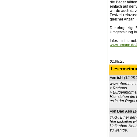
die Bäder hätten
einfach auf der
wurde auch davor
Festzelt) einzus
gleicher Anzahl
Der ehrgeizige 
Umgestaltung im
Infos im Internet:
www.omano.de/d
01.08.25
Lesermeinu
Von
ichl
(15.08.
www.eberbach.
> Rathaus
> Bürgerinforma
Hier stehen die 
es in der Regel
Von
Bad Ass
(1
@KP: Einer der 
hier diskutiert 
Hallenbad-Neuba
zu wenige.