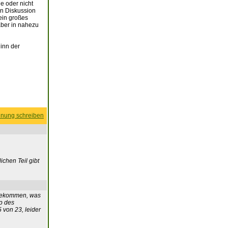
e oder nicht
en Diskussion
ein großes
aber in nahezu
inn der
nung schreiben
ichen Teil gibt
itbekommen, was
pp des
von 23, leider