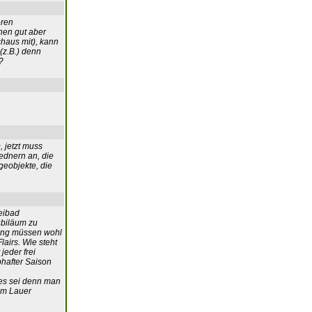
eren
hen gut aber
chaus mit), kann
(z.B.) denn
?
, jetzt muss
rednern an, die
geobjekte, die
reibad
ubiläum zu
ung müssen wohl
airs. Wie steht
jeder frei
bhafter Saison
 es sei denn man
dem Lauer