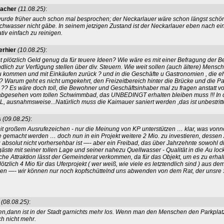
bacher
(11.08.25)
:
rde früher auch schon mal besprochen; der Neckarlauer wäre schon längst schön
hwasser nicht gäbe. In seinem jetzigen Zustand ist der Neckarlauer eben nach e
iv einfach zu reinigen.
rhier
(10.08.25)
:
 plötzlich Geld genug da für teuere Ideen? Wie wäre es mit einer Befragung der B
ndlich zur Verfügung stellen über div. Steuern. Wie weit sollen (auch ältere) Mensc
 kommen und mit Einkäufen zurück ? und in die Geschäfte u Gastronomien , die e
 Warum geht es nicht umgekehrt, den Freizeitbereich hinter die Brücke und die Pa
 ?? Es wäre doch toll, die Bewohner und Geschäftsinhaber mal zu fragen anstatt v
abgesehen vom tollen Schwimmbad, das UNBEDINGT erhalten bleiben muss !!! In d
L, ausnahmsweise...Natürlich muss die Kaimauer saniert werden ,das ist unbestrit
s
(09.08.25)
:
t großem Ausrufezeichen - nur die Meinung von KP unterstützen … klar, was vonnöt
e gemacht werden … doch nun in ein Projekt weitere 2 Mio. zu investieren, dessen
absolut nicht vorhersehbar ist —- aber ein Freibad, das über Jahrzehnte sowohl d
äste mit seiner tollen Lage und seiner nahezu Quellwasser - Qualität in die Au lock
che Attraktion lässt der Gemeinderat verkommen, da für das Objekt, um es zu erhalt
lötzlich 4 Mio für das Uferprojekt ( wer weiß, wie viele es letztendlich sind ) aus d
den —- wir können nur noch kopfschüttelnd uns abwenden von dem Rat, der unsre 
(08.08.25)
:
,dann ist in der Stadt garnichts mehr los. Wenn man den Menschen den Parkpla
h nicht mehr.