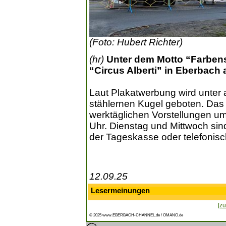
(Foto: Hubert Richter)
(hr)
Unter dem Motto “Farbensp
“Circus Alberti” in Eberbach 
Laut Plakatwerbung wird unter
stählernen Kugel geboten. Das 
werktäglichen Vorstellungen u
Uhr. Dienstag und Mittwoch sin
der Tageskasse oder telefonis
12.09.25
Lesermeinungen
[zu
© 2025 www.EBERBACH-CHANNEL.de / OMANO.de