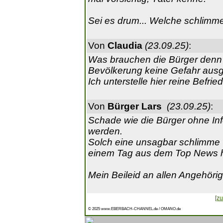
Sei es drum... Welche schlimm
Von
Claudia
(23.09.25)
:
Was brauchen die Bürger denn f
Bevölkerung keine Gefahr ausg
Ich unterstelle hier reine Befri
Von
Bürger Lars
(23.09.25)
:
Schade wie die Bürger ohne In
werden.
Solch eine unsagbar schlimme T
einem Tag aus dem Top News hi
Mein Beileid an allen Angehöri
[zu
© 2025 www.EBERBACH-CHANNEL.de / OMANO.de