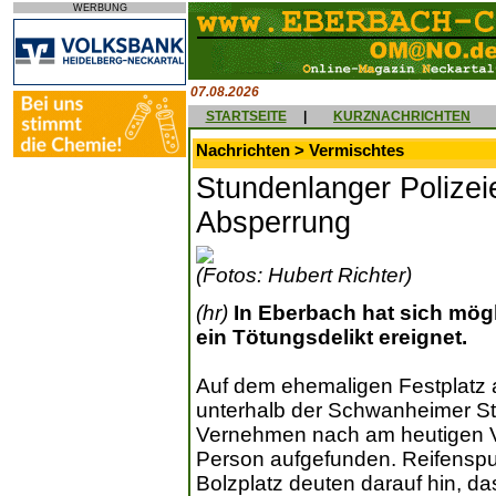
WERBUNG
07.08.2026
STARTSEITE
|
KURZNACHRICHTEN
Nachrichten > Vermischtes
Stundenlanger Polizei
Absperrung
(Fotos: Hubert Richter)
(hr)
In Eberbach hat sich mög
ein Tötungsdelikt ereignet.
Auf dem ehemaligen Festplat
unterhalb der Schwanheimer St
Vernehmen nach am heutigen Vo
Person aufgefunden. Reifenspu
Bolzplatz deuten darauf hin, d