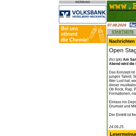
WERBUNG
07.08.2026
STARTSEITE
Nachrichten 
Open Stag
(hr)
(pk)
Am Sams
Abend wird die 
Das Konzept ist
junges Talent, 
Wer Lust hat, wi
dieser musikali
Ob Rock, Rap, Pu
Formationen, na
Einlass ins Dep
Drumset und Mik
Der Eintritt ist
24.09.25
Lesermeinu