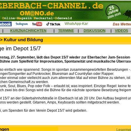
Das Wetter
|
KURZNACHRICHTEN
|
TERMINE
|
DISKUSSION
|
VIDEOS
> Kultur und Bildung
e im Depot 15/7
tag, 27. September, lädt das Depot 15/7 wieder zur Eberbacher Jam-Session 
Bühne zum Spielfeld für Improvisation, Spontaneität und musikalische Überra
 so einfach wie spannend: Songs in spontan zusammengewürfelten Besetzungen - Altr
Singer/Songwriter auf Punkrocker, Bluesman auf Countryfan oder Rapper.
eder einmal oder vielleicht auch zum allerersten Mal auf einer Bühne zu stehen, ist
schen Gemeinschaft zu werden.
nk, Soul, Blues, Pop oder Folk – erlaubt ist, was inspiriert. Einzige Regel: keine f
ch zwei bis drei Songs wird die Bühne für die nächste spontane Besetzung freigem
ot 15/7 an der Güterbahnhofstraße in Eberbach ist ab 20 Uhr. Der Aufbau beginnt u
ros werden gestellt. Gitarren, Amps, Keyboards sollten mitgebracht werden.
 frei, um Spenden für den Verein Depot 15/7 wird gebeten.
ngen
Lesermei