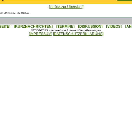
[zurück zur Übersicht]
-CHANNEL.de / OMANO.de
SEITE]
[KURZNACHRICHTEN]
[TERMINE]
[DISKUSSION]
[VIDEOS]
[AN
©2000-2025 maxxweb.de Internet-Dienstleistungen
[IMPRESSUM]
[DATENSCHUTZERKLÄRUNG]