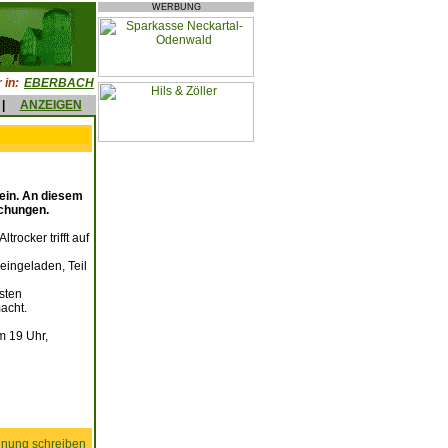
WERBUNG
 in:
EBERBACH
|
ANZEIGEN
ein. An diesem
schungen.
ocker trifft auf
 eingeladen, Teil
esten
acht.
m 19 Uhr,
nung schreiben