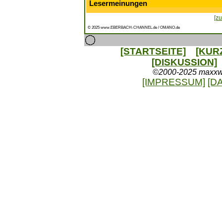
Lesermeinungen
[zu
© 2025 www.EBERBACH-CHANNEL.de / OMANO.de
[STARTSEITE]
[KUR
[DISKUSSION]
©2000-2025 maxxweb
[IMPRESSUM]
[D