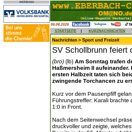
WERBUNG
06.08.2026
STARTSEITE
|
KURZNACHRICHTEN
Nachrichten > Sport und Freizeit
SV Schollbrunn feiert
(bro)
(lb)
Am Sonntag trafen de
Haßmersheim II aufeinander. 
ersten Halbzeit taten sich b
zwingende Torchancen zu ers
Kurz vor dem Pausenpfiff gela
Führungstreffer: Karali brachte
1:0 in Front.
Nach dem Seitenwechsel präsent
druckvoller und zeigte, welches