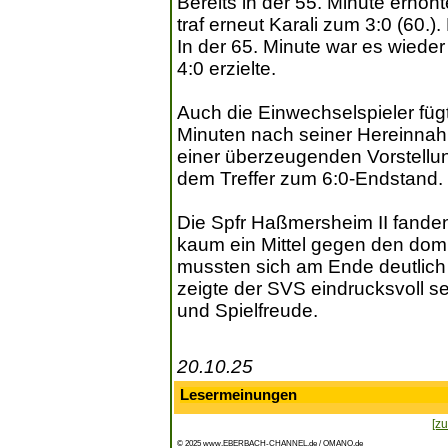
Bereits in der 55. Minute erhöh
traf erneut Karali zum 3:0 (60.)
In der 65. Minute war es wieder
4:0 erzielte.
Auch die Einwechselspieler fügt
Minuten nach seiner Hereinnah
einer überzeugenden Vorstellung
dem Treffer zum 6:0-Endstand.
Die Spfr Haßmersheim II fanden
kaum ein Mittel gegen den domi
mussten sich am Ende deutlich
zeigte der SVS eindrucksvoll s
und Spielfreude.
20.10.25
Lesermeinungen
[zu
© 2025 www.EBERBACH-CHANNEL.de / OMANO.de