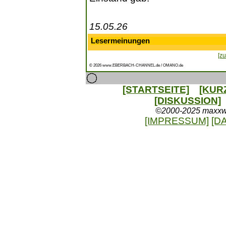
15.05.26
Lesermeinungen
[zu
© 2026 www.EBERBACH-CHANNEL.de / OMANO.de
[STARTSEITE]
[KUR
[DISKUSSION]
©2000-2025 maxxweb
[IMPRESSUM]
[D