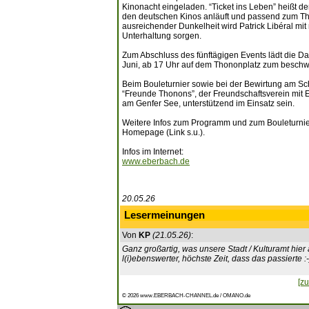
Kinonacht eingeladen. “Ticket ins Leben” heißt der
den deutschen Kinos anläuft und passend zum The
ausreichender Dunkelheit wird Patrick Libéral mi
Unterhaltung sorgen.
Zum Abschluss des fünftägigen Events lädt die Da
Juni, ab 17 Uhr auf dem Thononplatz zum beschw
Beim Bouleturnier sowie bei der Bewirtung am S
“Freunde Thonons”, der Freundschaftsverein mit E
am Genfer See, unterstützend im Einsatz sein.
Weitere Infos zum Programm und zum Bouleturnier
Homepage (Link s.u.).
Infos im Internet:
www.eberbach.de
20.05.26
Lesermeinungen
Von
KP
(21.05.26)
:
Ganz großartig, was unsere Stadt / Kulturamt hie
l(i)ebenswerter, höchste Zeit, dass das passierte :-
[zu
© 2026 www.EBERBACH-CHANNEL.de / OMANO.de