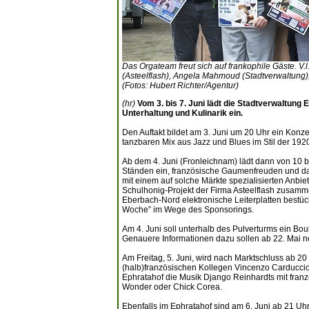
Das Orgateam freut sich auf frankophile Gäste. V.
(Asteelflash), Angela Mahmoud (Stadtverwaltung)
(Fotos: Hubert Richter/Agentur)
(hr)
Vom 3. bis 7. Juni lädt die Stadtverwaltung
Unterhaltung und Kulinarik ein.
Den Auftakt bildet am 3. Juni um 20 Uhr ein Konze
tanzbaren Mix aus Jazz und Blues im Stil der 192
Ab dem 4. Juni (Fronleichnam) lädt dann von 10 
Ständen ein, französische Gaumenfreuden und das t
mit einem auf solche Märkte spezialisierten Anbi
Schulhonig-Projekt der Firma Asteelflash zusamme
Eberbach-Nord elektronische Leiterplatten bestück
Woche” im Wege des Sponsorings.
Am 4. Juni soll unterhalb des Pulverturms ein Boule
Genauere Informationen dazu sollen ab 22. Mai 
Am Freitag, 5. Juni, wird nach Marktschluss ab 20
(halb)französischen Kollegen Vincenzo Carduccio
Ephratahof die Musik Django Reinhardts mit fran
Wonder oder Chick Corea.
Ebenfalls im Ephratahof sind am 6. Juni ab 21 U