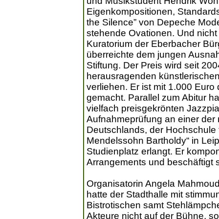
und Musikstudent Hendrik Wohle
Eigenkompositionen, Standards
the Silence” von Depeche Mode
stehende Ovationen. Und nicht
Kuratorium der Eberbacher Bü
überreichte dem jungen Ausnah
Stiftung. Der Preis wird seit 20
herausragenden künstlerische
verliehen. Er ist mit 1.000 Euro
gemacht. Parallel zum Abitur ha
vielfach preisgekrönten Jazzpia
Aufnahmeprüfung an einer der
Deutschlands, der Hochschule f
Mendelssohn Bartholdy“ in Leipz
Studienplatz erlangt. Er komponi
Arrangements und beschäftigt s
Organisatorin Angela Mahmoud 
hatte der Stadthalle mit stimm
Bistrotischen samt Stehlämpche
Akteure nicht auf der Bühne, so