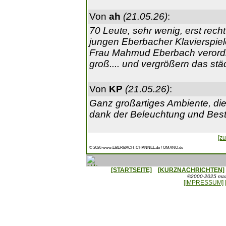
Von
ah
(21.05.26)
:
70 Leute, sehr wenig, erst rec
jungen Eberbacher Klavierspiel
Frau Mahmud Eberbach verordn
groß.... und vergrößern das stä
Von
KP
(21.05.26)
:
Ganz großartiges Ambiente, die 
dank der Beleuchtung und Bestuh
[zu
© 2026 www.EBERBACH-CHANNEL.de / OMANO.de
[STARTSEITE]
[KURZNACHRICHTEN]
©2000-2025 maxx
[IMPRESSUM]