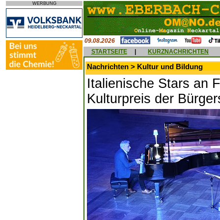
WERBUNG
09.08.2026
STARTSEITE
|
KURZNACHRICHTEN
Nachrichten > Kultur und Bildung
Italienische Stars an 
Kulturpreis der Bürger