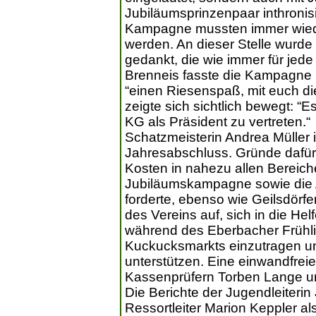
Jubiläumsprinzenpaar inthronisi
Kampagne mussten immer wiede
werden. An dieser Stelle wurd
gedankt, die wie immer für jed
Brenneis fasste die Kampagne
“einen Riesenspaß, mit euch di
zeigte sich sichtlich bewegt: “
KG als Präsident zu vertreten.“
Schatzmeisterin Andrea Müller 
Jahresabschluss. Gründe dafü
Kosten in nahezu allen Berei
Jubiläumskampagne sowie die 
forderte, ebenso wie Geilsdörfe
des Vereins auf, sich in die Hel
während des Eberbacher Frühli
Kuckucksmarkts einzutragen un
unterstützen. Eine einwandfrei
Kassenprüfern Torben Lange un
Die Berichte der Jugendleiteri
Ressortleiter Marion Keppler als