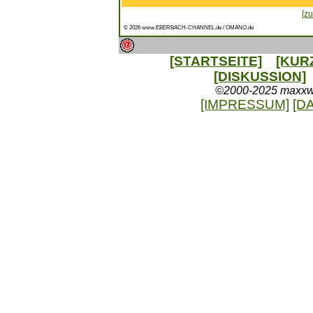
[zu
© 2026 www.EBERBACH-CHANNEL.de / OMANO.de
[STARTSEITE]
[KUR
[DISKUSSION]
©2000-2025 maxxweb
[IMPRESSUM]
[D