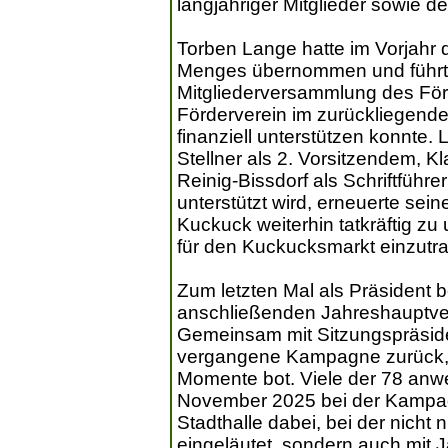
langjähriger Mitglieder sowie
Torben Lange hatte im Vorjahr 
Menges übernommen und führte
Mitgliederversammlung des Förd
Förderverein im zurückliegend
finanziell unterstützen konnte. 
Stellner als 2. Vorsitzendem, K
Reinig-Bissdorf als Schriftführ
unterstützt wird, erneuerte sei
Kuckuck weiterhin tatkräftig zu 
für den Kuckucksmarkt einzutr
Zum letzten Mal als Präsident b
anschließenden Jahreshauptv
Gemeinsam mit Sitzungspräsiden
vergangene Kampagne zurück, 
Momente bot. Viele der 78 anw
November 2025 bei der Kampag
Stadthalle dabei, bei der nicht
eingeläutet, sondern auch mit J