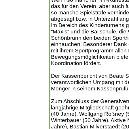
das für den Verein, aber auch f
so manche Spielstrafe verhind
abgesagt bzw. in Unterzahl an
Im Bereich des Kinderturnens gib
“Maxis“ und die Ballschule, di
Schönbrunn den beiden Sporthal
einhauchen. Besonderer Dank ga
mit ihrem Sportprogramm allen K
Bewegungsmöglichkeiten bieten,
Koordination fördert.
Der Kassenbericht von Beate S
verantwortlichen Umgang mit d
Menger in seinem Kassenprüfun
Zum Abschluss der Generalvers
langjährige Mitgliedschaft geehr
(40 Jahre), Wolfgang Roßney (50
Winterbauer (50 Jahre). Aktive 
Jahre), Bastian Milverstaedt (20