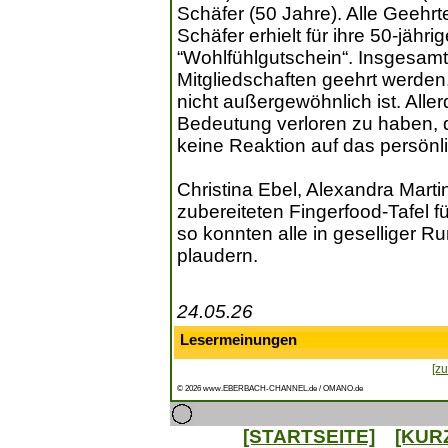
Schäfer (50 Jahre). Alle Geehr
Schäfer erhielt für ihre 50-jähr
“Wohlfühlgutschein“. Insgesamt 2
Mitgliedschaften geehrt werden,
nicht außergewöhnlich ist. All
Bedeutung verloren zu haben, d
keine Reaktion auf das persönl
Christina Ebel, Alexandra Martin 
zubereiteten Fingerfood-Tafel f
so konnten alle in geselliger 
plaudern.
24.05.26
Lesermeinungen
[zu
© 2026 www.EBERBACH-CHANNEL.de / OMANO.de
[STARTSEITE]
[KUR