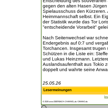
Entscheidung des souveränen S
gegen den alten Hasen Jürge
Spielausschuss den Kürzeren. Au
Heimmannschaft selbst. Ein Eige
der Statistik wurde das Tor Lor
"entscheidende Vorarbeit" geleis
Nach Seitenwechsel war schnell
Endergebnis auf 0:7 und vergab
Torchancen. Insgesamt trugen s
Schützen in die Liste ein: Steff
und Lukas Heinzmann. Letzterer
Auslandsaufenthalt aus Tokio zu
doppelt und wahrte seine Anwar
25.05.26
Lesermeinungen
[zu
© 2026 www.EBERBACH-CHANNEL.de / OMANO.de