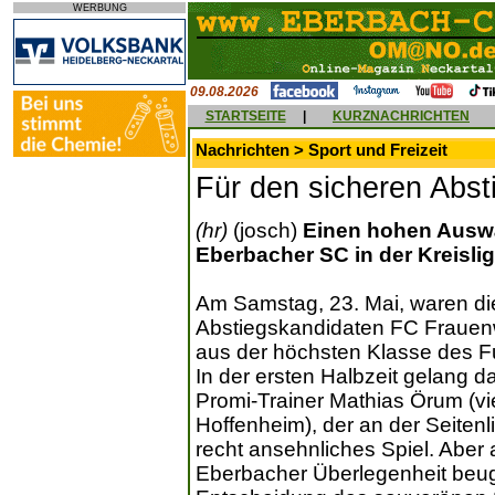
WERBUNG
09.08.2026
STARTSEITE
|
KURZNACHRICHTEN
Nachrichten > Sport und Freizeit
Für den sicheren Abst
(hr)
(josch)
Einen hohen Auswä
Eberbacher SC in der Kreisli
Am Samstag, 23. Mai, waren di
Abstiegskandidaten FC Frauenw
aus der höchsten Klasse des Fu
In der ersten Halbzeit gelang d
Promi-Trainer Mathias Örum (vi
Hoffenheim), der an der Seitenl
recht ansehnliches Spiel. Aber 
Eberbacher Überlegenheit beug