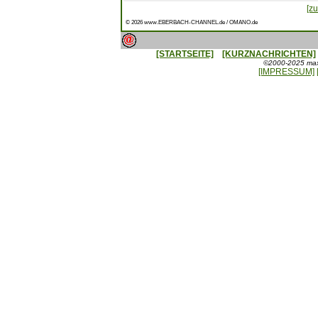
[zu
© 2026 www.EBERBACH-CHANNEL.de / OMANO.de
[STARTSEITE]
[KURZNACHRICHTEN]
©2000-2025 maxx
[IMPRESSUM]