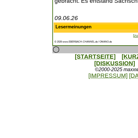
gebracht. Es entstand Sachsch
09.06.26
Lesermeinungen
[zu
© 2026 www.EBERBACH-CHANNEL.de / OMANO.de
[STARTSEITE]
[KUR
[DISKUSSION]
©2000-2025 maxxweb
[IMPRESSUM]
[D