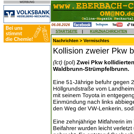
WERBUNG
06.08.2026
STARTSEITE
|
KURZNACHRICHTEN
Nachrichten > Vermischtes
Kollision zweier Pkw 
(lct)
(pol)
Zwei Pkw kollidierte
Waldbrunn-Strümpfelbrunn.
Eine 51-Jährige befuhr gegen 2
Höllgrundstraße vom Landheim
mit seinem Toyota in entgegeng
Einmündung nach links abbiegen
den Weg der VW-Lenkerin, soda
Eine zehnjährige Mitfahrerin i
Beifahrer wurden leicht verlet