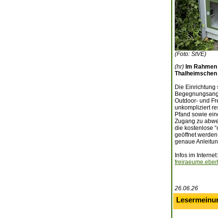
(Foto: StVE)
(hr)
Im Rahmen 
Thalheimschen H
Die Einrichtung 
Begegnungsangeb
Outdoor- und Fre
unkompliziert r
Pfand sowie ein
Zugang zu abwec
die kostenlose 
geöffnet werden
genaue Anleitung
Infos im Internet:
freiraeume.ebe
26.06.26
Lesermeinu