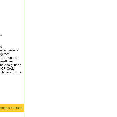
am
nd
 verschiedene
lgeräte
gt gegen ein
hwelligen
e erfolgt über
er QR-Code
schlossen. Eine
nung schreiben