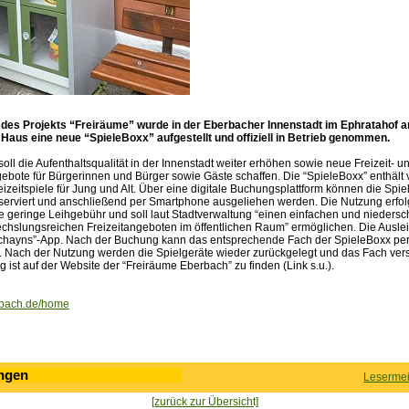
des Projekts “Freiräume” wurde in der Eberbacher Innenstadt im Ephratahof 
aus eine neue “SpieleBoxx” aufgestellt und offiziell in Betrieb genommen.
soll die Aufenthaltsqualität in der Innenstadt weiter erhöhen sowie neue Freizeit- u
ote für Bürgerinnen und Bürger sowie Gäste schaffen. Die “SpieleBoxx” enthält
izeitspiele für Jung und Alt. Über eine digitale Buchungsplattform können die Spie
eserviert und anschließend per Smartphone ausgeliehen werden. Die Nutzung erfol
e geringe Leihgebühr und soll laut Stadtverwaltung “einen einfachen und niedersc
hslungsreichen Freizeitangeboten im öffentlichen Raum” ermöglichen. Die Ausleih
“chayns”-App. Nach der Buchung kann das entsprechende Fach der SpieleBoxx p
. Nach der Nutzung werden die Spielgeräte wieder zurückgelegt und das Fach ver
 ist auf der Website der “Freiräume Eberbach” zu finden (Link s.u.).
rbach.de/home
ngen
Lesermei
[zurück zur Übersicht]