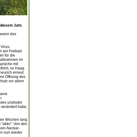
n diesem Jahr.
 wann das
Virus-
en am Freibad
n für die
 Maßnahmen im
spräche mit
ührt, so Haag.
heurich erneut
ne Öffnung des
chutz vor allem
ssene
n
ndes und/oder
 verändert habe,
vier Wochen lang
 "aktiv". Von den
Rhein-Neckar-
gen nun wieder