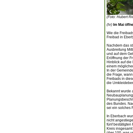
(Foto: Hubert Ri
(hr)
Im Mai öffn
Wie die Freibad
Freibad in Eberb
Nachdem das st
Ausbreitung Mit
und auf dem Gel
Eröffnung der 
Hinblick auf di
einem möglichen
In der Gemeinde
die Frage, wan
Freibads in dies
die Umkleideber
Bekannt wurde a
Neubauplanung 
Planungsbeschlu
des Bundes. Nac
sei ein solches
In Eberbach wur
nicht angestiege
fünf bestätigten
Kreis insgesamt
über 100, was un