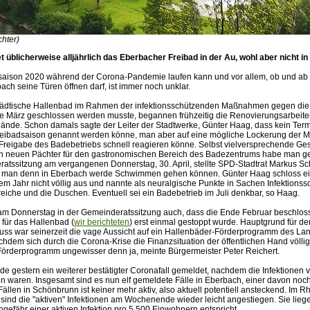
chter)
et üblicherweise alljährlich das Eberbacher Freibad in der Au, wohl aber nicht i
saison 2020 während der Corona-Pandemie laufen kann und vor allem, ob und ab
ach seine Türen öffnen darf, ist immer noch unklar.
ädtische Hallenbad im Rahmen der infektionsschützenden Maßnahmen gegen die 
te März geschlossen werden musste, begannen frühzeitig die Renovierungsarbeit
ände. Schon damals sagte der Leiter der Stadtwerke, Günter Haag, dass kein Termi
Freibadsaison genannt werden könne, man aber auf eine mögliche Lockerung der
e Freigabe des Badebetriebs schnell reagieren könne. Selbst vielversprechende Ge
 neuen Pächter für den gastronomischen Bereich des Badezentrums habe man gef
ratssitzung am vergangenen Donnerstag, 30. April, stellte SPD-Stadtrat Markus Sc
n man denn in Eberbach werde Schwimmen gehen können. Günter Haag schloss ei
em Jahr nicht völlig aus und nannte als neuralgische Punkte in Sachen Infektionss
eiche und die Duschen. Eventuell sei ein Badebetrieb im Juli denkbar, so Haag.
m Donnerstag in der Gemeinderatssitzung auch, dass die Ende Februar beschlo
für das Hallenbad (
wir berichteten
) erst einmal gestoppt wurde. Hauptgrund für de
ss war seinerzeit die vage Aussicht auf ein Hallenbäder-Förderprogramm des La
hdem sich durch die Corona-Krise die Finanzsituation der öffentlichen Hand völlig
 Förderprogramm ungewisser denn ja, meinte Bürgermeister Peter Reichert.
de gestern ein weiterer bestätigter Coronafall gemeldet, nachdem die Infektionen 
n waren. Insgesamt sind es nun elf gemeldete Fälle in Eberbach, einer davon noch
 Fällen in Schönbrunn ist keiner mehr aktiv, also aktuell potentiell ansteckend. Im 
 sind die "aktiven" Infektionen am Wochenende wieder leicht angestiegen. Sie lie
gefähr einer aktiven Infektion pro 5.500 Einwohnern entspricht.