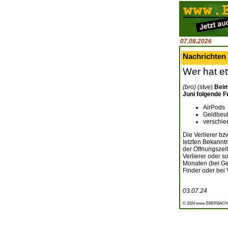
07.08.2026
Nachrichten
Wer hat e
(bro)
(stve)
Beim
Juni folgende F
AirPods
Geldbeut
verschie
Die Verlierer b
letzten Bekann
der Öffnungszei
Verlierer oder s
Monaten (bei Ge
Finder oder bei
03.07.24
© 2024 www.EBERBACH