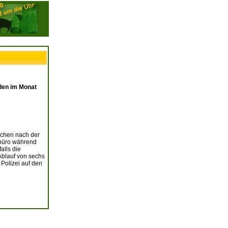
rden im Monat
ochen nach der
rbüro während
alls die
Ablauf von sechs
Polizei auf den