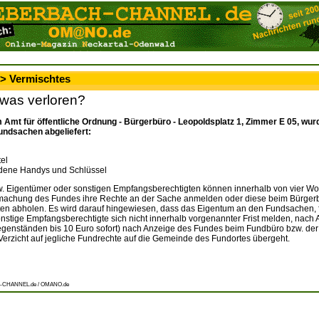
 > Vermischtes
twas verloren?
 Amt für öffentliche Ordnung - Bürgerbüro - Leopoldsplatz 1, Zimmer E 05, wu
undsachen abgeliefert:
el
dene Handys und Schlüssel
zw. Eigentümer oder sonstigen Empfangsberechtigten können innerhalb von vier W
tmachung des Fundes ihre Rechte an der Sache anmelden oder diese beim Bürge
ten abholen. Es wird darauf hingewiesen, dass das Eigentum an den Fundsachen, f
onstige Empfangsberechtigte sich nicht innerhalb vorgenannter Frist melden, nach 
genständen bis 10 Euro sofort) nach Anzeige des Fundes beim Fundbüro bzw. der 
 Verzicht auf jegliche Fundrechte auf die Gemeinde des Fundortes übergeht.
-CHANNEL.de / OMANO.de