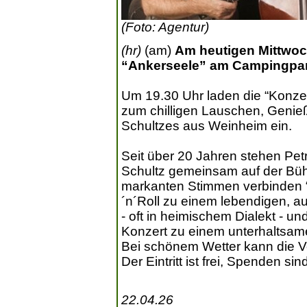
(Foto: Agentur)
(hr)
(am)
Am heutigen Mittwoch,
“Ankerseele” am Campingpar
Um 19.30 Uhr laden die “Konz
zum chilligen Lauschen, Genie
Schultzes aus Weinheim ein.
Seit über 20 Jahren stehen Pet
Schultz gemeinsam auf der Büh
markanten Stimmen verbinden “
´n´Roll zu einem lebendigen, 
- oft in heimischem Dialekt - un
Konzert zu einem unterhaltsam
Bei schönem Wetter kann die Ve
Der Eintritt ist frei, Spenden si
22.04.26