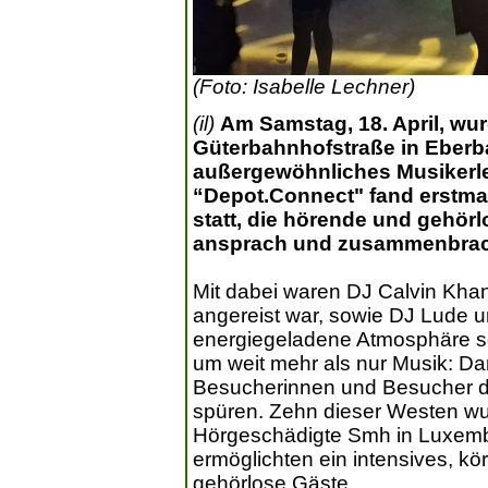
(Foto: Isabelle Lechner)
(il)
Am Samstag, 18. April, wur
Güterbahnhofstraße in Eberb
außergewöhnliches Musikerle
“Depot.Connect" fand erstmal
statt, die hörende und gehö
ansprach und zusammenbrac
Mit dabei waren DJ Calvin Kha
angereist war, sowie DJ Lude un
energiegeladene Atmosphäre so
um weit mehr als nur Musik: D
Besucherinnen und Besucher di
spüren. Zehn dieser Westen wu
Hörgeschädigte Smh in Luxembu
ermöglichten ein intensives, kö
gehörlose Gäste.