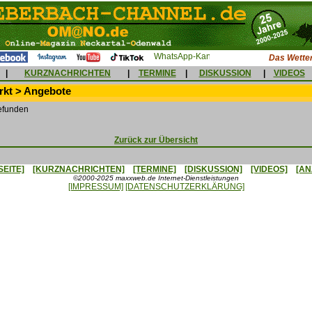
Das Wetter
|
KURZNACHRICHTEN
|
TERMINE
|
DISKUSSION
|
VIDEOS
kt > Angebote
efunden
Zurück zur Übersicht
SEITE]
[KURZNACHRICHTEN]
[TERMINE]
[DISKUSSION]
[VIDEOS]
[AN
©2000-2025 maxxweb.de Internet-Dienstleistungen
[IMPRESSUM]
[DATENSCHUTZERKLÄRUNG]