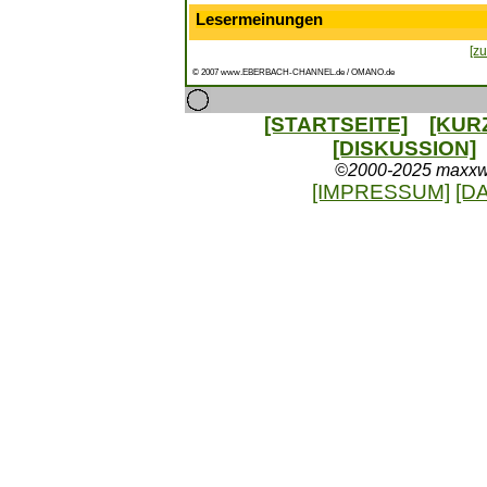
Lesermeinungen
[zu
© 2007 www.EBERBACH-CHANNEL.de / OMANO.de
[STARTSEITE]
[KUR
[DISKUSSION]
©2000-2025 maxxweb
[IMPRESSUM]
[D