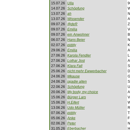
15.07.26
Ulla
9
14.07.26
Schöpfung
W
13.07.26
ah
N
13.07.26
Wissender
A
09.07.26
@deR
Z
09.07.26
Emilia
V
09.07.26
ein Anwohner
B
06.07.26
Hans Beier
N
02.07.26
piddy
K
29.06.26
Emilia
A
27.06.26
Karola Fendler
L
27.06.26
Lothar Jost
A
27.06.26
Klara Fall
S
25.06.26
nicht mehr Ewwerbacher
D
24.06.26
Mkause
G
24.06.26
jajadie alten
S
22.06.26
Schöpfung
U
20.06.26
My body, my choice
A
15.06.26
Bürger Lars
V
15.06.26
H.Eifert
W
13.06.26
Udo Müller
R
07.06.26
piddy
T
05.06.26
Anke
F
02.06.26
Peter
N
31.05.26
Eberbacher
H