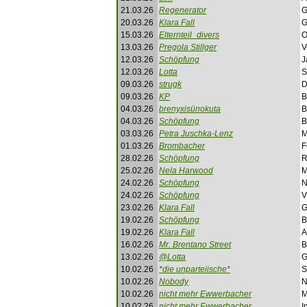
21.03.26
Regenerator
G
20.03.26
Klara Fall
G
15.03.26
Elternteil_divers
O
13.03.26
Pregola Stillger
V
12.03.26
Schöpfung
J
12.03.26
Lotta
S
09.03.26
strugk
D
09.03.26
KP
B
04.03.26
brenyxisünokuta
B
04.03.26
Schöpfung
B
03.03.26
Petra Juschka-Lenz
M
01.03.26
Brombacher
F
28.02.26
Schöpfung
R
25.02.26
Nela Harwood
M
24.02.26
Schöpfung
N
24.02.26
Schöpfung
V
23.02.26
Klara Fall
G
19.02.26
Schöpfung
B
19.02.26
Klara Fall
A
16.02.26
Mr. Brentano Street
B
13.02.26
@Lotta
G
10.02.26
*die unparteiische*
S
10.02.26
Nobody
N
10.02.26
nicht mehr Ewwerbacher
M
10.02.26
nicht mehr Ewwerbacher
I