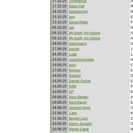
17.10.25
Thomasius
A
17.10.25
Klara Fall
N
16.10.25
Eberbacher
B
15.10.25
huy
E
13.10.25
Ghost Rider
F
05.10.25
pid
N
04.10.25
My body, my choice
A
03.10.25
My body, my choice
A
28.09.25
Interessent
G
27.09.25
traurig
1
24.09.25
Lotta
L
23.09.25
Arachnophobia
H
19.09.25
kron
O
17.09.25
Rebian
E
16.09.25
Rebian
D
16.09.25
Daniel Pollok
E
14.09.25
RRK
P
10.09.25
KP
K
09.09.25
Nein danke!
A
29.08.25
Nachfrager
E
26.08.25
Vincent Vega
Ü
22.08.25
Caro
K
21.08.25
Bürger Lars
Z
20.08.25
Keine Angabe
S
20.08.25
Vielen Dank
N