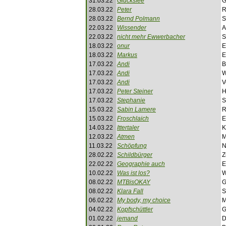
31.03.22
Glücksfee
G
28.03.22
Peter
R
28.03.22
Bernd Polmann
S
22.03.22
Wissender
A
22.03.22
nicht mehr Ewwerbacher
S
18.03.22
onur
E
18.03.22
Markus
E
17.03.22
Andi
B
17.03.22
Andi
W
17.03.22
Andi
V
17.03.22
Peter Steiner
H
17.03.22
Stephanie
S
15.03.22
Sabin Lamere
R
15.03.22
Froschlaich
E
14.03.22
Ittertaler
K
12.03.22
Atmen
M
11.03.22
Schöpfung
N
28.02.22
Schildbürger
Z
22.02.22
Geographie auch
E
10.02.22
Was ist los?
W
08.02.22
MTBisOKAY
G
08.02.22
Klara Fall
S
06.02.22
My body, my choice
M
04.02.22
Kopfschüttler
G
01.02.22
jemand
D