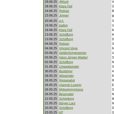
29.06.25
@Kurti
V
28.06.25
Klara Fall
Ü
24.06.25
Rebian
B
23.06.25
Jogger
B
20.06.25
a.h.
S
19.06.25
balboi
U
16.06.25
Klara Fall
M
13.06.25
Schöffung
I
13.06.25
Schöffung
D
04.06.25
Rebian
S
04.06.25
Vincent Vega
M
03.06.25
Gefährlichgemeiner
U
03.06.25
Hans-Jürgen Waibel
S
02.06.25
Schöffung
N
31.05.25
Umweltsünder
S
30.05.25
Busfahrer
4
28.05.25
Wissender
K
26.05.25
Reisepabst
R
26.05.25
channel Leserin
E
26.05.25
Mybodymychoice
S
26.05.25
Besenstiel
N
22.05.25
Schöpfung
I
21.05.25
Bürger Lars
N
20.05.25
Schöffung
D
20.05.25
KP
G