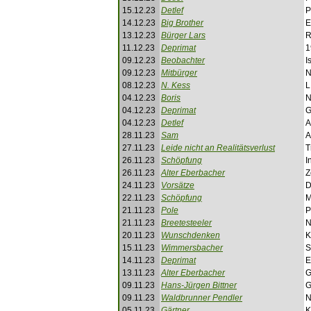
15.12.23
Detlef
P
14.12.23
Big Brother
E
13.12.23
Bürger Lars
R
11.12.23
Deprimat
1
09.12.23
Beobachter
I
09.12.23
Mitbürger
N
08.12.23
N. Kess
L
04.12.23
Boris
N
04.12.23
Deprimat
G
04.12.23
Detlef
A
28.11.23
Sam
A
27.11.23
Leide nicht an Realitätsverlust
T
26.11.23
Schöpfung
I
26.11.23
Alter Eberbacher
Z
24.11.23
Vorsätze
D
22.11.23
Schöpfung
M
21.11.23
Pole
P
21.11.23
Breetesteeler
N
20.11.23
Wunschdenken
K
15.11.23
Wimmersbacher
S
14.11.23
Deprimat
E
13.11.23
Alter Eberbacher
G
09.11.23
Hans-Jürgen Bittner
G
09.11.23
Waldbrunner Pendler
N
05.11.23
Gärtner
K