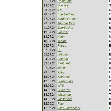
31.07.24
Ungläubig
E
29.07.24
Soisses
S
28.07.24
a.h.
S
28.07.24
Eberbachee
O
27.07.24
Karola Fendler
B
23.07.24
Thomas Wolf
U
21.07.24
Eberbacher
B
19.07.24
Lackner
S
19.07.24
Karin
U
10.07.24
Janina
K
09.07.24
Petrus
E
07.07.24
HZ
E
05.07.24
nobody
E
04.07.24
Antonio
A
02.07.24
Paulpaul
B
27.06.24
James
R
23.06.24
Xolp
L
18.06.24
Klara Fall
L
17.06.24
Bürger Lars
W
15.06.24
WTS
A
14.06.24
Guter Rat
N
14.06.24
Wissender
T
14.06.24
Wissender
M
12.06.24
Peter
E
12.06.24
Alter Eberbacher
G