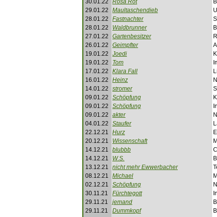
30.01.22
Rosa Rot
B
29.01.22
Maultaschendieb
U
28.01.22
Fastnachter
S
28.01.22
Waldbrunner
B
27.01.22
Gartenbesitzer
R
26.01.22
Geimpfter
A
19.01.22
Joedi
K
19.01.22
Tom
I
17.01.22
Klara Fall
L
16.01.22
Heinz
N
14.01.22
stromer
S
09.01.22
Schöpfung
K
09.01.22
Schöpfung
I
09.01.22
akter
N
04.01.22
Staufer
L
22.12.21
Hurz
E
20.12.21
Wissenschaft
M
14.12.21
blubbb
C
14.12.21
W.S.
B
13.12.21
nicht mehr Ewwerbacher
T
08.12.21
Michael
M
02.12.21
Schöpfung
N
30.11.21
Fürchtegott
I
29.11.21
jemand
B
29.11.21
Dummkopf
B