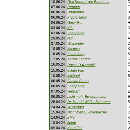
10.06.24
Graf Konrad von Eberbach
D
07.06.24
Rentner
E
06.06.24
Ungläubig
B
06.06.24
KryptoHansi
S
04.06.24
Guter Rat
H
03.06.24
Kris
N
03.06.24
Schöpfung
H
29.05.24
redi
A
27.05.24
Wissender
D
18.05.24
Mkause
K
18.05.24
Schöpfung
S
17.05.24
Karola Fendler
S
16.05.24
Ö
Rocco D�Andrilli
15.05.24
echter Fan
L
10.05.24
Michael
B
08.05.24
Fabian Bauer
J
08.05.24
Schöpfung
A
07.05.24
yepp,ich
Z
06.05.24
nicht mehr Ewwerbacher
E
28.04.24
Dr. Harald Wölfel-Schramm
S
24.04.24
Wissender
H
15.04.24
Nicht mehr Ewwerbacher
D
14.04.24
EMU
K
13.04.24
Jolub
D
09.04.24
Klara Fall
W