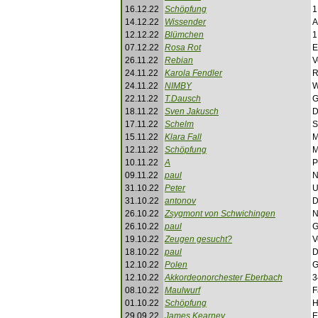
16.12.22
Schöpfung
1
14.12.22
Wissender
A
12.12.22
Blümchen
1
07.12.22
Rosa Rot
E
26.11.22
Rebian
V
24.11.22
Karola Fendler
R
24.11.22
NIMBY
W
22.11.22
T.Dausch
G
18.11.22
Sven Jakusch
D
17.11.22
Schelm
S
15.11.22
Klara Fall
M
12.11.22
Schöpfung
M
10.11.22
A
P
09.11.22
paul
N
31.10.22
Peter
U
31.10.22
antonov
D
26.10.22
Zsygmont von Schwichingen
N
26.10.22
paul
G
19.10.22
Zeugen gesucht?
V
18.10.22
paul
D
12.10.22
Polen
G
12.10.22
Akkordeonorchester Eberbach
3
08.10.22
Maulwurf
F
01.10.22
Schöpfung
H
29.09.22
James Kearney
E