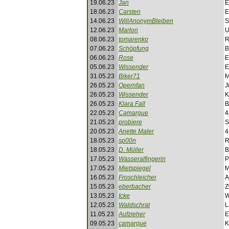
19.06.23
Jan
E
18.06.23
Carsten
E
14.06.23
WillAnonymBleiben
S
12.06.23
Marlon
U
08.06.23
tomarenko
R
07.06.23
Schöpfung
B
06.06.23
Rose
E
05.06.23
Wissender
E
31.05.23
Biker71
M
26.05.23
Opernfan
J
26.05.23
Wissender
K
26.05.23
Klara Fall
B
22.05.23
Camargue
4
21.05.23
probiere
S
20.05.23
Anette Maler
4
18.05.23
sp00n
R
18.05.23
D. Müller
B
17.05.23
Wasseralfingerin
P
17.05.23
Mietspiegel
M
16.05.23
Froschleicher
A
15.05.23
eberbacher
Z
13.05.23
Icke
W
12.05.23
Waldschrat
L
11.05.23
Aufzieher
E
09.05.23
camargue
K