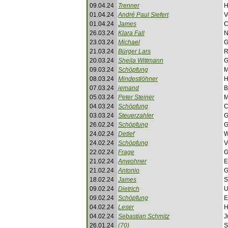
09.04.24
Trenner
H
01.04.24
André Paul Siefert
V
01.04.24
James
C
26.03.24
Klara Fall
N
23.03.24
Michael
G
21.03.24
Bürger Lars
R
20.03.24
Sheila Wittmann
G
09.03.24
Schöpfung
M
08.03.24
Mindestlöhner
H
07.03.24
jemand
B
05.03.24
Peter Steiner
M
04.03.24
Schöpfung
C
03.03.24
Steuerzahler
G
26.02.24
Schöpfung
G
24.02.24
Detlef
W
24.02.24
Schöpfung
V
22.02.24
Frage
G
21.02.24
Anwohner
E
21.02.24
Antonio
G
18.02.24
James
S
09.02.24
Dietrich
U
09.02.24
Schöpfung
E
04.02.24
Leser
H
04.02.24
Sebastian Schmitz
J
26.01.24
(70)
S