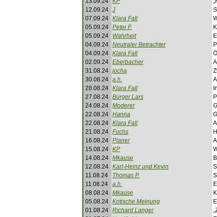
13.09.24
KP
„
12.09.24
J
S
07.09.24
Klara Fall
W
05.09.24
Peter F.
K
05.09.24
Wahrheit
E
04.09.24
Neutraler Betrachter
P
04.09.24
Klara Fall
Ö
02.09.24
Eberbacher
A
31.08.24
jocha
Z
30.08.24
a.h.
A
28.08.24
Klara Fall
I
27.08.24
Bürger Lars
P
24.08.24
Moderer
G
22.08.24
Hanna
G
22.08.24
Klara Fall
A
21.08.24
Fuchs
H
16.08.24
Planer
A
15.08.24
KP
W
14.08.24
Mkause
B
12.08.24
Karl-Heinz und Kevin
S
11.08.24
Thomas P.
S
11.08.24
a.h.
E
08.08.24
Mkause
K
05.08.24
Kritische Meinung
E
01.08.24
Richard Langer
„