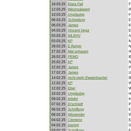
18.03.25
Klara Fall
F
12.03.25
Weiznsäpperl
R
10.03.25
Ungläubig
F
06.03.25
Schöpfung
E
06.03.25
James
8
04.03.25
Vincent Vega
E
03.03.25
WLKHV
A
03.03.25
KP
M
28.02.25
E.Relym
N
27.02.25
Mal schauen
H
26.02.25
PEMO
B
25.02.25
KP
N
22.02.25
James
P
17.02.25
James
U
14.02.25
nicht mehr Ewwerbacher
B
12.02.25
KP
W
12.02.25
Eber
W
10.02.25
Ungläubig
H
09.02.25
blöder
I
07.02.25
Erschöpft
P
06.02.25
Schöffung
E
06.02.25
Wissender
W
04.02.25
Clemens
E
04.02.25
breinig
G
03.02.25
Schöffung
E