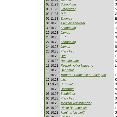
03.11.23
Schöpfung
S
03.11.23
Fragender
S
02.11.23
R.E.
G
02.11.23
Thomas
E
31.10.23
ellen eisenbeiser
D
30.10.23
Schöpfung
3
29.10.23
James
A
28.10.23
E.R.
S
27.10.23
Schöpfung
K
24.10.23
James
S
20.10.23
Klara Fall
V
19.10.23
Didi
E
17.10.23
Neu Mosbach
K
13.10.23
Respektvoller Umgang
L
13.10.23
Deprimat
T
13.10.23
Moderne Probleme & Lösungen
F
12.10.23
a.h.
K
11.10.23
Bürokrat
S
10.10.23
Hoffnung
A
06.10.23
Schöpfner
A
06.10.23
Klara Fall
S
05.10.23
Medizin verstehender
V
04.10.23
Ulrike Baumbusch
L
01.10.23
Martina, ich weiß
S