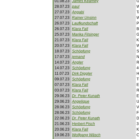
01.08.23
James Kearney
G
28.07.23
paul
W
27.07.23
Angabi
T
27.07.23
Rainer Unsinn
W
26.07.23
Laufkundschaft
P
26.07.23
Klara Fall
B
25.07.23
Marika Filsinger
G
21.07.23
Klara Fall
K
20.07.23
Klara Fall
W
18.07.23
Schöpfung
S
17.07.23
jemand
N
14.07.23
Angler
R
14.07.23
Schöpfung
4
11.07.23
Dirk Diggler
H
09.07.23
Schöpfung
T
07.07.23
Klara Fall
E
03.07.23
Klara Fall
R
29.06.23
Dr. Peter Kunath
E
29.06.23
Angelique
U
28.06.23
Schöpfung
V
28.06.23
Schöpfung
F
22.06.23
Dr. Peter Kunath
D
21.06.23
Herbert Pisch
3
20.06.23
Klara Fall
K
19.06.23
Wolfgang Wäsch
C