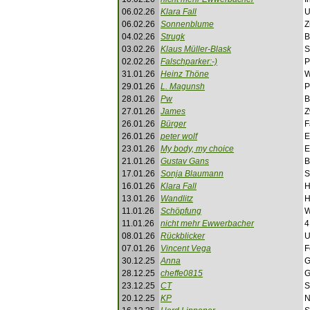
06.02.26
Klara Fall
U
06.02.26
Sonnenblume
Z
04.02.26
Strugk
B
03.02.26
Klaus Müller-Blask
S
02.02.26
Falschparker:-)
P
31.01.26
Heinz Thöne
W
29.01.26
L. Magunsh
P
28.01.26
Pw
B
27.01.26
James
Z
26.01.26
Bürger
F
26.01.26
peter wolf
E
23.01.26
My body, my choice
E
21.01.26
Gustav Gans
B
17.01.26
Sonja Blaumann
S
16.01.26
Klara Fall
H
13.01.26
Wandlitz
H
11.01.26
Schöpfung
W
11.01.26
nicht mehr Ewwerbacher
4
08.01.26
Rückblicker
U
07.01.26
Vincent Vega
F
30.12.25
Anna
G
28.12.25
cheffe0815
G
23.12.25
CT
S
20.12.25
KP
N