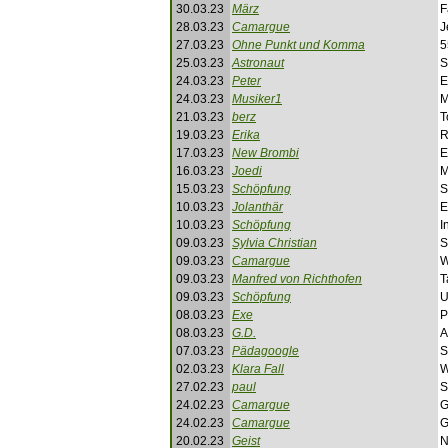
30.03.23
März
F
28.03.23
Camargue
J
27.03.23
Ohne Punkt und Komma
5
25.03.23
Astronaut
S
24.03.23
Peter
E
24.03.23
Musiker1
M
21.03.23
berz
T
19.03.23
Erika
R
17.03.23
New Brombi
E
16.03.23
Joedi
M
15.03.23
Schöpfung
S
10.03.23
Jolanthär
E
10.03.23
Schöpfung
I
09.03.23
Sylvia Christian
S
09.03.23
Camargue
W
09.03.23
Manfred von Richthofen
T
09.03.23
Schöpfung
U
08.03.23
Exe
P
08.03.23
G.D.
A
07.03.23
Pädagoogle
S
02.03.23
Klara Fall
W
27.02.23
paul
S
24.02.23
Camargue
G
24.02.23
Camargue
G
20.02.23
Geist
N