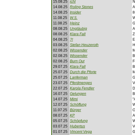
15.08.25
ichl
N
14.08.25
Roling Stones
A
14.08.25
Insider
8
11.08.25
W.S.
W
11.08.25
Heinz
G
08.08.25
Ungläubig
A
08.08.25
Klara Fall
Z
04.08.25
?!
E
03.08.25
Stefan Heuzeroth
H
02.08.25
Wissender
M
02.08.25
Wissender
B
02.08.25
Burn Out
F
29.07.25
Klara Fall
B
25.07.25
Durch die Pforte
M
25.07.25
Lanferman
G
23.07.25
Pferdmenges
V
22.07.25
Karola Fendler
D
16.07.25
Gelungen
B
14.07.25
Mimi
"
12.07.25
Schöffung
W
11.07.25
Bürger
O
08.07.25
KP
A
05.07.25
Schöpfung
W
03.07.25
Hubertus
V
01.07.25
Vincent Vega
G