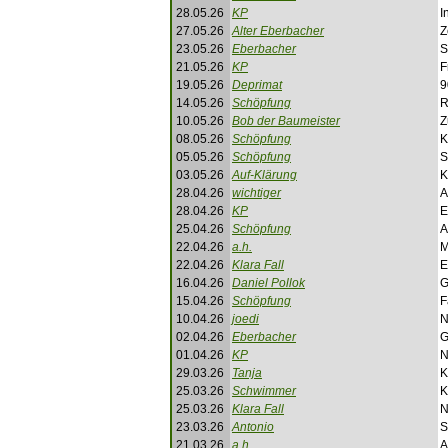
28.05.26
KP
I
27.05.26
Alter Eberbacher
Z
23.05.26
Eberbacher
S
21.05.26
KP
F
19.05.26
Deprimat
9
14.05.26
Schöpfung
R
10.05.26
Bob der Baumeister
Z
08.05.26
Schöpfung
K
05.05.26
Schöpfung
S
03.05.26
Auf-Klärung
K
28.04.26
wichtiger
A
28.04.26
KP
E
25.04.26
Schöpfung
A
22.04.26
a.h.
M
22.04.26
Klara Fall
E
16.04.26
Daniel Pollok
G
15.04.26
Schöpfung
F
10.04.26
joedi
N
02.04.26
Eberbacher
G
01.04.26
KP
N
29.03.26
Tanja
K
25.03.26
Schwimmer
K
25.03.26
Klara Fall
N
23.03.26
Antonio
S
21.03.26
a.h.
A