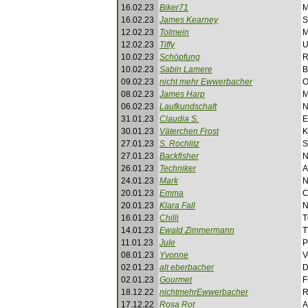
16.02.23
Biker71
M
16.02.23
James Kearney
S
12.02.23
Tolmein
M
12.02.23
Tiffy
U
10.02.23
Schöpfung
R
10.02.23
Sabin Lamere
B
09.02.23
nicht mehr Ewwerbacher
O
08.02.23
James Harp
M
06.02.23
Laufkundschaft
N
31.01.23
Claudia S.
E
30.01.23
Väterchen Frost
K
27.01.23
S. Rochlitz
S
27.01.23
Backfisher
N
26.01.23
Techniker
A
24.01.23
Mark
N
20.01.23
Emma
C
20.01.23
Klara Fall
N
16.01.23
Chilli
T
14.01.23
Ewald Zimmermann
T
11.01.23
Jule
P
08.01.23
Yvonne
V
02.01.23
alt eberbacher
D
02.01.23
Gourmet
F
18.12.22
nichtmehrEwwerbacher
R
17.12.22
Rosa Rot
A