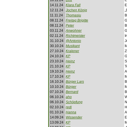
18.11.24
Dirk
E
14.11.24
Klara Fall
E
12.11.24
Jochen König
„
11.11.24
Thomasiu
B
08.11.24
Freitag Brigitte
G
08.11.24
Peter
B
03.11.24
Anwohner
G
02.11.24
Richtmeister
I
31.10.24
@Antonio
J
30.10.24
Musikant
M
27.10.24
Kralpner
Z
24.10.24
KP
G
23.10.24
Heinz
S
21.10.24
KP
T
19.10.24
Heinz
A
17.10.24
KP
M
16.10.24
Bürger Lars
B
10.10.24
Bürger
M
07.10.24
Bernard
B
06.10.24
aho
W
06.10.24
Schöpfung
N
02.10.24
redi
H
01.10.24
Hanna
A
14.09.24
Wissender
E
13.09.24
KP
M