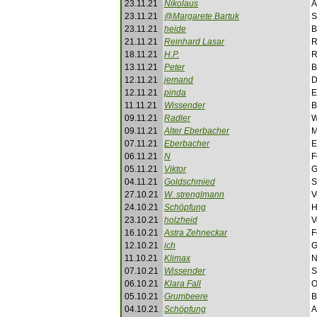
23.11.21
Nikolaus
A
23.11.21
@Margarete Bartuk
S
23.11.21
heide
B
21.11.21
Reinhard Lasar
R
18.11.21
H.P.
R
13.11.21
Peter
B
12.11.21
jemand
D
12.11.21
pinda
E
11.11.21
Wissender
B
09.11.21
Radler
W
09.11.21
Alter Eberbacher
M
07.11.21
Eberbacher
E
06.11.21
N
F
05.11.21
Viktor
G
04.11.21
Goldschmied
S
27.10.21
W. strenglmann
V
24.10.21
Schöpfung
H
23.10.21
holzheid
V
16.10.21
Astra Zehneckar
F
12.10.21
ich
G
11.10.21
Klimax
N
07.10.21
Wissender
S
06.10.21
Klara Fall
O
05.10.21
Grumbeere
B
04.10.21
Schöpfung
A