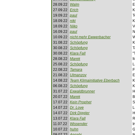
28.09.22
Walm
E
27.09.22
Erich
K
19.09.22
paul
T
18.09.22
niki
K
18.09.22
Niko
V
16.09.22
paul
N
10.09.22
nicht mehr Ewwerbacher
W
31.08.22
Schöpfung
K
30.08.22
Schöpfung
T
30.08.22
Klara Fall
"
28.08.22
Marek
M
25.08.22
Schöpfung
L
22.08.22
Tamara
F
21.08.22
Ulmanzov
E
14.08.22
Team Klimainitiative Eberbach
K
06.08.22
Schöpfung
K
31.07.22
Exwaldbrunner
H
20.07.22
Marek
B
17.07.22
Kein Prophet
S
14.07.22
Dr. Love
L
14.07.22
Dirk Diggler
H
13.07.22
Klara Fall
R
11.07.22
Wissender
I
10.07.22
huhn
G
09.07.22
Angabi
N