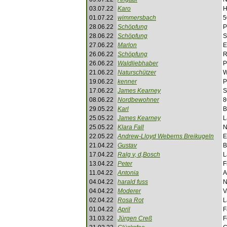
03.07.22
Karo
H
01.07.22
wimmersbach
5
28.06.22
Schöpfung
P
28.06.22
Schöpfung
S
27.06.22
Marlon
E
26.06.22
Schöpfung
R
26.06.22
Waldliebhaber
P
21.06.22
Naturschützer
W
19.06.22
kenner
P
17.06.22
James Kearney
S
08.06.22
Nordbewohner
8
29.05.22
Karl
B
25.05.22
James Kearney
L
25.05.22
Klara Fall
N
22.05.22
Andrew-Lloyd Weberns Breikugeln
E
21.04.22
Gustav
B
17.04.22
Ralg v, d,Bosch
L
13.04.22
Peter
F
11.04.22
Antonia
A
04.04.22
harald fuss
N
04.04.22
Moderer
V
02.04.22
Rosa Rot
L
01.04.22
April
F
31.03.22
Jürgen Creß
F