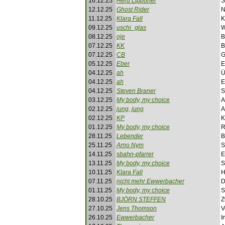
16.12.25
Herd Lipponer
S
12.12.25
Ghost Rider
N
11.12.25
Klara Fall
K
09.12.25
uschi_glas
W
08.12.25
oje
B
07.12.25
KK
B
07.12.25
CB
G
05.12.25
Eber
E
04.12.25
ah
Ü
04.12.25
ah
E
04.12.25
Steven Braner
S
03.12.25
My body, my choice
A
02.12.25
jung, jung
A
02.12.25
KP
K
01.12.25
My body, my choice
R
28.11.25
Lebender
B
25.11.25
Arno Nym
S
14.11.25
sbahn-pfarrer
E
13.11.25
My body, my choice
S
10.11.25
Klara Fall
H
07.11.25
nicht mehr Ewwerbacher
D
01.11.25
My body, my choice
S
28.10.25
BJÖRN STEFFEN
Z
27.10.25
Jens Thomson
V
26.10.25
Ewwerbacher
I