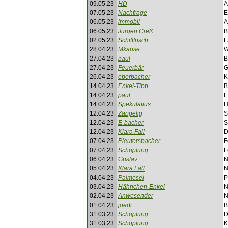
09.05.23
HD
A
07.05.23
Nachfrage
E
06.05.23
immobil
A
06.05.23
Jürgen Creß
B
02.05.23
Schifffrisch
F
28.04.23
Mkause
W
27.04.23
paul
B
27.04.23
Feuerbär
G
26.04.23
eberbacher
K
14.04.23
Enkel-Tipp
B
14.04.23
paul
E
14.04.23
Spekulatius
H
12.04.23
Zappelig
S
12.04.23
E-bacher
S
12.04.23
Klara Fall
D
07.04.23
Pleutersbacher
F
07.04.23
Schöpfung
L
06.04.23
Gustav
N
05.04.23
Klara Fall
N
04.04.23
Palmesel
P
03.04.23
Hähnchen-Enkel
N
02.04.23
Anwesender
N
01.04.23
joedi
B
31.03.23
Schöpfung
D
31.03.23
Schöpfung
K