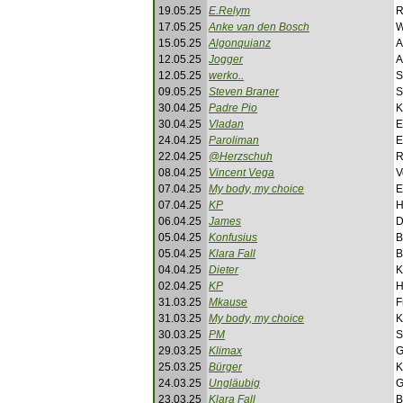
19.05.25
E.Relym
R
17.05.25
Anke van den Bosch
W
15.05.25
Algonquianz
A
12.05.25
Jogger
A
12.05.25
werko..
S
09.05.25
Steven Braner
S
30.04.25
Padre Pio
K
30.04.25
Vladan
E
24.04.25
Paroliman
E
22.04.25
@Herzschuh
R
08.04.25
Vincent Vega
V
07.04.25
My body, my choice
E
07.04.25
KP
H
06.04.25
James
D
05.04.25
Konfusius
B
05.04.25
Klara Fall
B
04.04.25
Dieter
K
02.04.25
KP
H
31.03.25
Mkause
F
31.03.25
My body, my choice
K
30.03.25
PM
S
29.03.25
Klimax
G
25.03.25
Bürger
K
24.03.25
Ungläubig
G
23.03.25
Klara Fall
B