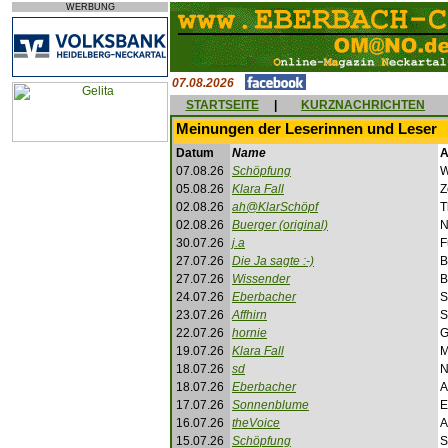
WERBUNG
07.08.2026
STARTSEITE
|
KURZNACHRICHTEN
Meinungen der Leserinnen und Leser
Datum
Name
A
07.08.26
Schöpfung
W
05.08.26
Klara Fall
Z
02.08.26
ah@KlarSchöpf
T
02.08.26
Buerger (original)
N
30.07.26
j.a
F
27.07.26
Die Ja sagte :-)
B
27.07.26
Wissender
B
24.07.26
Eberbacher
S
23.07.26
Affhirn
S
22.07.26
hornie
G
19.07.26
Klara Fall
M
18.07.26
sd
N
18.07.26
Eberbacher
A
17.07.26
Sonnenblume
E
16.07.26
theVoice
A
15.07.26
Schöpfung
S