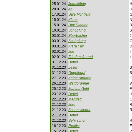
25.01.24
Jodelkönig
H
20.01.24
ah
U
17.01.24
Uwe Mohlfeld
G
15.01.24
Klaus
N
15.01.24
Dirk Diggler
R
10.01.24
Schöpfung
S
03.01.24
Eberbacher
2
03.01.24
Schöpfung
G
03.01.24
Klara Fall
D
02.01.24
Joe
I
02.01.24
Friedensfreund
I
31.12.23
Detlef
F
31.12.23
Leser
S
31.12.23
Gugelhupf
S
27.12.23
Keine Angabe
G
26.12.23
Waldbrunner
W
25.12.23
Martina Gohl
F
23.12.23
Detlef
H
22.12.23
Manfred
G
21.12.23
Jörg
R
21.12.23
Schon wieder
R
21.12.23
Detlef
F
21.12.23
Sehr schön
R
16.12.23
Realist
E
15.12.23
Detlef
P