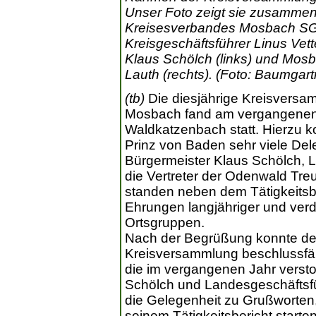
Unser Foto zeigt sie zusammen
Kreisesverbandes Mosbach SGH 
Kreisgeschäftsführer Linus Vett
Klaus Schölch (links) und Mos
Lauth (rechts). (Foto: Baumgart
(tb)
Die diesjährige Kreisvers
Mosbach fand am vergangenen 
Waldkatzenbach statt. Hierzu 
Prinz von Baden sehr viele Del
Bürgermeister Klaus Schölch, 
die Vertreter der Odenwald Tr
standen neben dem Tätigkeitsb
Ehrungen langjähriger und verd
Ortsgruppen.
Nach der Begrüßung konnte der 
Kreisversammlung beschlussfäh
die im vergangenen Jahr versto
Schölch und Landesgeschäftsf
die Gelegenheit zu Grußworten
seinem Tätigkeitsbericht start