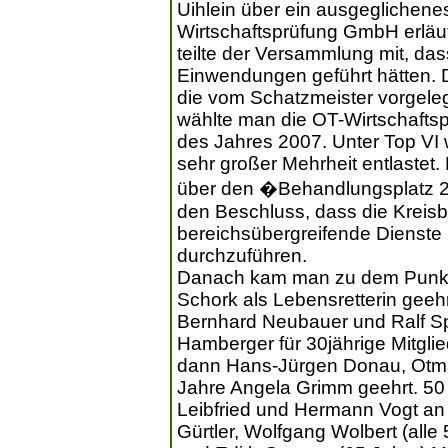
Uihlein über ein ausgeglichene
Wirtschaftsprüfung GmbH erläut
teilte der Versammlung mit, da
Einwendungen geführt hätten.
die vom Schatzmeister vorgele
wählte man die OT-Wirtschaftsp
des Jahres 2007. Unter Top VI 
sehr großer Mehrheit entlaste
über den �Behandlungsplatz 25
den Beschluss, dass die Kreisb
bereichsübergreifende Dienste u
durchzuführen.
Danach kam man zu dem Punkt
Schork als Lebensretterin geehr
Bernhard Neubauer und Ralf Sp
Hamberger für 30jährige Mitgli
dann Hans-Jürgen Donau, Otma
Jahre Angela Grimm geehrt. 5
Leibfried und Hermann Vogt an 
Gürtler, Wolfgang Wolbert (alle