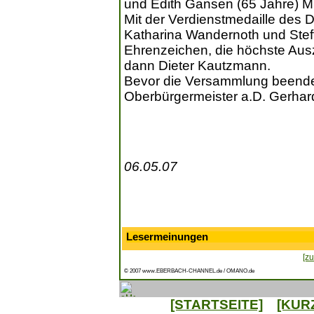
und Edith Gansen (65 Jahre) M
Mit der Verdienstmedaille des
Katharina Wandernoth und Ste
Ehrenzeichen, die höchste Ausz
dann Dieter Kautzmann.
Bevor die Versammlung beende
Oberbürgermeister a.D. Gerhar
06.05.07
Lesermeinungen
[zu
© 2007 www.EBERBACH-CHANNEL.de / OMANO.de
[STARTSEITE]
[KUR