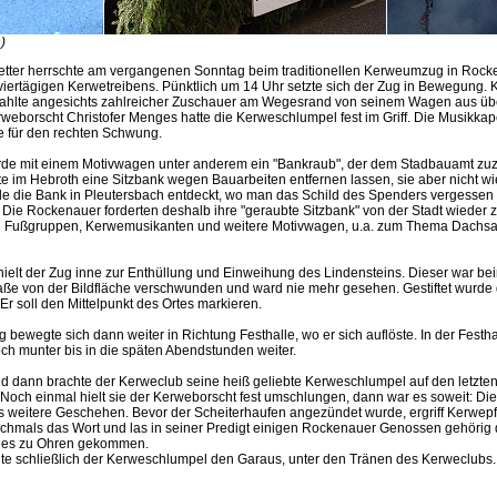
)
wetter herrschte am vergangenen Sonntag beim traditionellen Kerweumzug in Roc
iertägigen Kerwetreibens. Pünktlich um 14 Uhr setzte sich der Zug in Bewegung. K
ahlte angesichts zahlreicher Zuschauer am Wegesrand von seinem Wagen aus üb
weborscht Christofer Menges hatte die Kerweschlumpel fest im Griff. Die Musikkap
 für den rechten Schwung.
rde mit einem Motivwagen unter anderem ein "Bankraub", der dem Stadbauamt zuzu
 im Hebroth eine Sitzbank wegen Bauarbeiten entfernen lassen, sie aber nicht wie
e die Bank in Pleutersbach entdeckt, wo man das Schild des Spenders vergessen 
Die Rockenauer forderten deshalb ihre "geraubte Sitzbank" von der Stadt wieder z
ten Fußgruppen, Kerwemusikanten und weitere Motivwagen, u.a. zum Thema Dachsa
 hielt der Zug inne zur Enthüllung und Einweihung des Lindensteins. Dieser war b
ße von der Bildfläche verschwunden und ward nie mehr gesehen. Gestiftet wurde 
r soll den Mittelpunkt des Ortes markieren.
ewegte sich dann weiter in Richtung Festhalle, wo er sich auflöste. In der Festha
ch munter bis in die späten Abendstunden weiter.
dann brachte der Kerweclub seine heiß geliebte Kerweschlumpel auf den letzt
 Noch einmal hielt sie der Kerweborscht fest umschlungen, dann war es soweit: Di
weitere Geschehen. Bevor der Scheiterhaufen angezündet wurde, ergriff Kerwepfa
mals das Wort und las in seiner Predigt einigen Rockenauer Genossen gehörig d
iges zu Ohren gekommen.
e schließlich der Kerweschlumpel den Garaus, unter den Tränen des Kerweclubs.