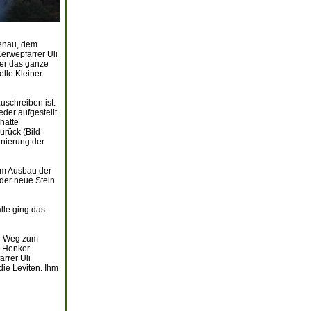
kenau, dem
erwepfarrer Uli
er das ganze
elle Kleiner
schreiben ist:
der aufgestellt.
hatte
urück (Bild
nierung der
eim Ausbau der
der neue Stein
lle ging das
en Weg zum
e Henker
rrer Uli
ie Leviten. Ihm