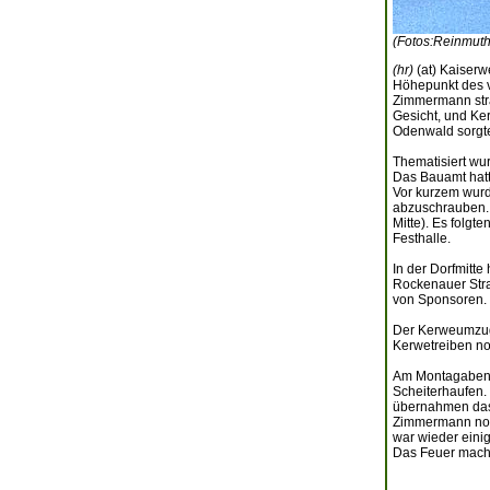
(Fotos:Reinmuth
(hr)
(at) Kaiser
Höhepunkt des v
Zimmermann str
Gesicht, und Ker
Odenwald sorgte
Thematisiert wu
Das Bauamt hatte
Vor kurzem wurd
abzuschrauben. 
Mitte). Es folg
Festhalle.
In der Dorfmitte
Rockenauer Stra
von Sponsoren. E
Der Kerweumzug b
Kerwetreiben no
Am Montagabend 
Scheiterhaufen.
übernahmen das 
Zimmermann noch
war wieder ein
Das Feuer macht