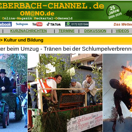
Das Wetter
|
KURZNACHRICHTEN
|
TERMINE
|
DISKUSSION
|
VIDEOS
> Kultur und Bildung
ter beim Umzug - Tränen bei der Schlumpelverbren