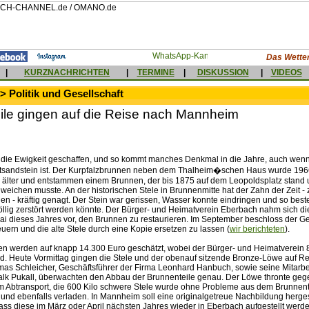
Das Wetter
|
KURZNACHRICHTEN
|
TERMINE
|
DISKUSSION
|
VIDEOS
> Politik und Gesellschaft
ile gingen auf die Reise nach Mannheim
ür die Ewigkeit geschaffen, und so kommt manches Denkmal in die Jahre, auch wen
tsandstein ist. Der Kurpfalzbrunnen neben dem Thalheim�schen Haus wurde 1966 
d älter und entstammen einem Brunnen, der bis 1875 auf dem Leopoldsplatz stan
eichen musste. An der historischen Stele in Brunnenmitte hat der Zahn der Zeit - 
n - kräftig genagt. Der Stein war gerissen, Wasser konnte eindringen und so beste
völlig zerstört werden könnte. Der Bürger- und Heimatverein Eberbach nahm sich d
ai dieses Jahres vor, den Brunnen zu restaurieren. Im September beschloss der G
ern und die alte Stele durch eine Kopie ersetzen zu lassen (
wir berichteten
).
n werden auf knapp 14.300 Euro geschätzt, wobei der Bürger- und Heimatverein 
. Heute Vormittag gingen die Stele und der obenauf sitzende Bronze-Löwe auf R
s Schleicher, Geschäftsführer der Firma Leonhard Hanbuch, sowie seine Mitarbe
lk Pukall, überwachten den Abbau der Brunnenteile genau. Der Löwe thronte geg
 Abtransport, die 600 Kilo schwere Stele wurde ohne Probleme aus dem Brunnen
nd ebenfalls verladen. In Mannheim soll eine originalgetreue Nachbildung herges
ass diese im März oder April nächsten Jahres wieder in Eberbach aufgestellt werde