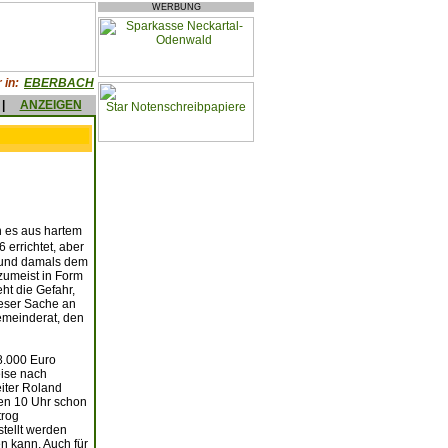
WERBUNG
 in:
EBERBACH
|
ANZEIGEN
n es aus hartem
errichtet, aber
d und damals dem
zumeist in Form
ht die Gefahr,
ieser Sache an
emeinderat, den
8.000 Euro
eise nach
iter Roland
en 10 Uhr schon
trog
tellt werden
n kann. Auch für