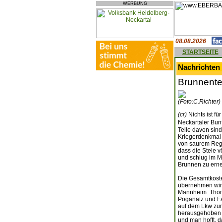
WERBUNG
08.08.2026
STARTSEITE
Nachrichten 
Brunnente
(Foto:C.Richter)
(cr)
Nichts ist f
Neckartaler Bun
Teile davon sin
Kriegerdenkmal w
von saurem Rege
dass die Stele 
und schlug im M
Brunnen zu erneu
Die Gesamtkoste
übernehmen wird
Mannheim. Thoma
Poganatz und Fa
auf dem Lkw zum
herausgehoben u
und man hofft, d