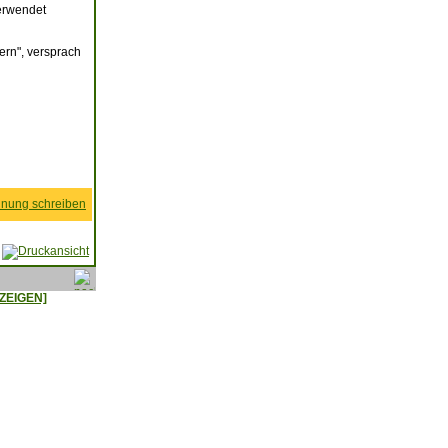
verwendet
ern", versprach
nung schreiben
ZEIGEN]