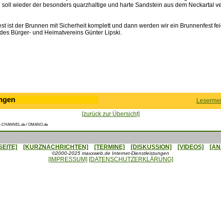
 soll wieder der besonders quarzhaltige und harte Sandstein aus dem Neckartal 
st ist der Brunnen mit Sicherheit komplett und dann werden wir ein Brunnenfest fei
 des Bürger- und Heimatvereins Günter Lipski.
ngen
Lesermei
[zurück zur Übersicht]
-CHANNEL.de / OMANO.de
SEITE]
[KURZNACHRICHTEN]
[TERMINE]
[DISKUSSION]
[VIDEOS]
[AN
©2000-2025 maxxweb.de Internet-Dienstleistungen
[IMPRESSUM]
[DATENSCHUTZERKLÄRUNG]